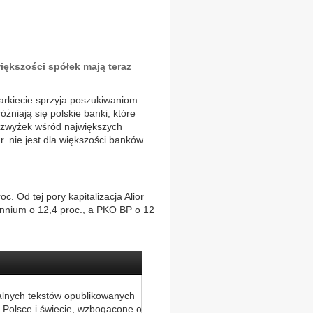
iększości spółek mają teraz
rkiecie sprzyja poszukiwaniom
żniają się polskie banki, które
i zwyżek wśród największych
. nie jest dla większości banków
. Od tej pory kapitalizacja Alior
ennium o 12,4 proc., a PKO BP o 12
alnych tekstów opublikowanych
 Polsce i świecie, wzbogacone o