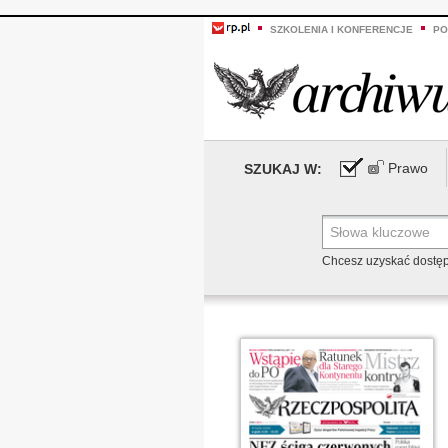
SZKOLENIA I KONFERENCJE
PO
Prawo
SZUKAJ W:
Chcesz uzyskać dostę