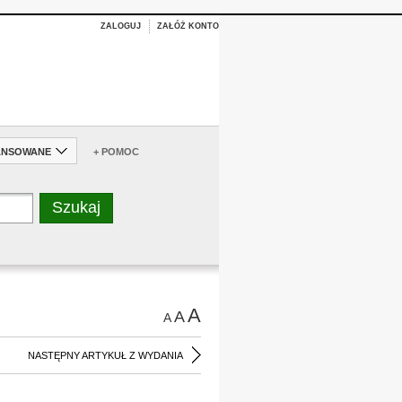
ZALOGUJ
ZAŁÓŻ KONTO
ANSOWANE
+ POMOC
A
A
A
NASTĘPNY ARTYKUŁ Z WYDANIA