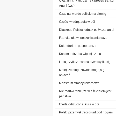
Cytat dnia: Mark Carney, prezes Banku
Anglii (wsj)
Czas na twarde zejście na ziemię
Części w górę, auta w dół
Dlaczego Polska jednak pożycza taniej
Fabryka ułatwi poszukiwania gazu
Kalendarium gospodarcze
Kasom potrzeba więcej czasu
Libia, czyli szansa na dywersyfikację
Mniejsze biogazownie mogą się
opłacać
Monstrum straszy rekordowo
Nie martwi mnie, że właścicielem jest
państwo
Oferta odrzucona, kurs w dół
Polski przemysł traci grunt pod nogami