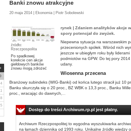
Banki znowu atrakcyjne
20 maja 2014 | Ekonomia | Piotr Sobolewski
rynek | Zdaniem analityków akcje w
spory potencjał do zwyżek.
Niepewna sytuacja na warszawskim pa
źródło:
przecenionych spółek. Wśród nich wyró
Rzeczpospolita
jeszcze w ubiegłym roku były lideram
Po spadkowej
podmiotów na GPW. Do tej pory 2014 r
korekcie cen akcje
udany.
giełdowych banków
znowu mogą zdrożeć
Wiosenna przecena
D
Branżowy subindeks (WIG-Banki) od końca lutego stracił już 10 proc
4
Banku skurczyła się o 20 proc., BZ WBK o 13,3 proc., Banku Mill
11
proc., wracając do dawnych,...
18
25
Dostęp do treści Archiwum.rp.pl jest płatny.
Archiwum Rzeczpospolitej to wygodna wyszukiwarka archiw
na łamach dziennika od 1993 roku. Unikalne źródło wiedzy o