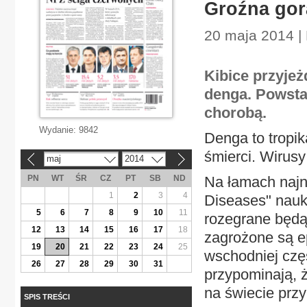
Groźna gor
20 maja 2014 |
Kibice przyjeż
denga. Powsta
chorobą.
Wydanie:
9842
Denga to tropi
śmierci. Wirus
maj
2014
«
»
PN
WT
ŚR
CZ
PT
SB
ND
Na łamach najn
1
2
3
4
Diseases" nauko
5
6
7
8
9
10
11
rozegrane będą
12
13
14
15
16
17
18
zagrożone są e
19
20
21
22
23
24
25
wschodniej częśc
26
27
28
29
30
31
przypominają, 
na świecie prz
SPIS TREŚCI