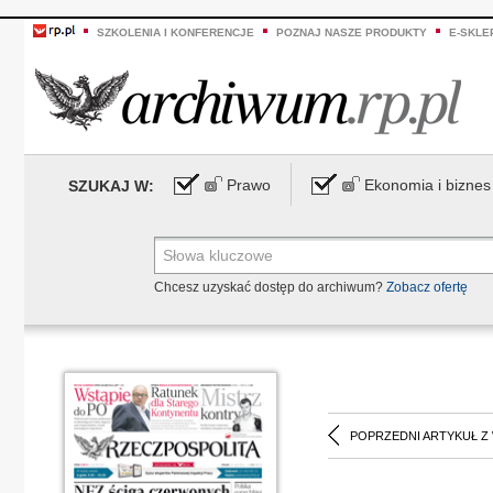
SZKOLENIA I KONFERENCJE
POZNAJ NASZE PRODUKTY
E-SKLE
Prawo
Ekonomia i biznes
SZUKAJ W:
Chcesz uzyskać dostęp do archiwum?
Zobacz ofertę
POPRZEDNI ARTYKUŁ Z