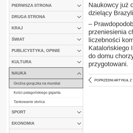
Naukowcy już o
PIERWSZA STRONA
dzielący Brazy
DRUGA STRONA
– Prawdopodobi
KRAJ
przeniesienia c
liczebności kom
ŚWIAT
Katalońskiego I
PUBLICYSTYKA, OPINIE
do domu chorzy
KULTURA
przygotowani.
NAUKA
POPRZEDNI ARTYKUŁ Z
Groźna gorączka na mundial
Kości patagońskiego giganta
Tankowanie słońca
SPORT
EKONOMIA