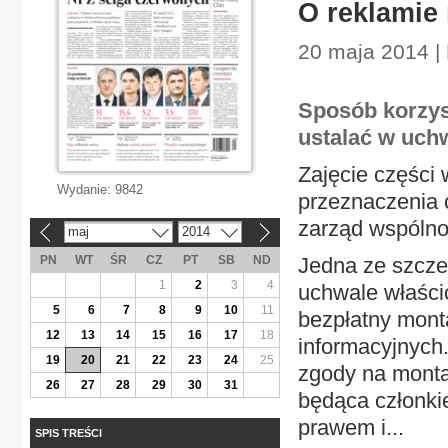
O reklamie 
20 maja 2014 |
Sposób korzys
ustalać w uchw
Zajęcie części
Wydanie:
9842
przeznaczenia 
zarząd wspólno
maj
2014
«
»
PN
WT
ŚR
CZ
PT
SB
ND
Jedna ze szcze
1
2
3
4
uchwale właści
5
6
7
8
9
10
11
bezpłatny monta
12
13
14
15
16
17
18
informacyjnych
19
20
21
22
23
24
25
zgody na montaż
26
27
28
29
30
31
będąca członki
prawem i...
SPIS TREŚCI