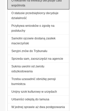
O reklamie na elewacji decyduje cała
wspólnota
O statusie przedsiębiorcy decyduje
działalność
Przybywa wniosków o zgodę na
podsłuchy
Samotni ojcowie dostaną zasiłek
macierzyński
Seryjni znów do Trybunału
Sprzeda sam, zaoszczędzi na agencie
Suknia uwolni od zwrotu
odszkodowania
Trzeba uzasadnić obniżkę pensji
burmistrza
Unijny szok kulturowy w urzędach
Urbaniści odejdą do lamusa
W jednej sprawie aż dwa postępowania