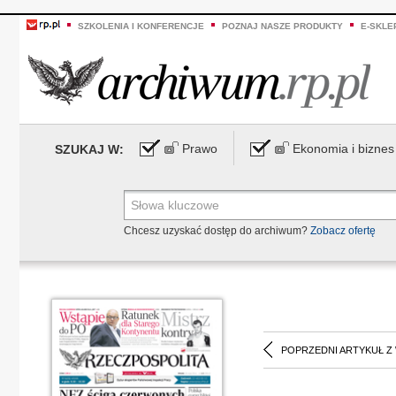
SZKOLENIA I KONFERENCJE
POZNAJ NASZE PRODUKTY
E-SKLE
Prawo
Ekonomia i biznes
SZUKAJ W:
Chcesz uzyskać dostęp do archiwum?
Zobacz ofertę
POPRZEDNI ARTYKUŁ Z