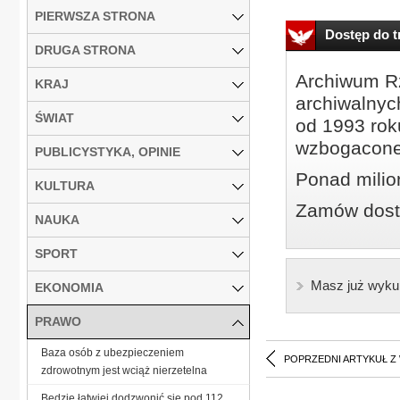
PIERWSZA STRONA
Dostęp do tr
DRUGA STRONA
Archiwum Rz
KRAJ
archiwalnyc
ŚWIAT
od 1993 roku
wzbogacone
PUBLICYSTYKA, OPINIE
Ponad milio
KULTURA
Zamów dostę
NAUKA
SPORT
Masz już wyku
EKONOMIA
PRAWO
Baza osób z ubezpieczeniem
POPRZEDNI ARTYKUŁ Z
zdrowotnym jest wciąż nierzetelna
Będzie łatwiej dodzwonić się pod 112