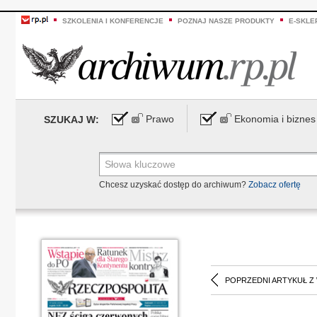
SZKOLENIA I KONFERENCJE
POZNAJ NASZE PRODUKTY
E-SKLE
Prawo
Ekonomia i biznes
SZUKAJ W:
Chcesz uzyskać dostęp do archiwum?
Zobacz ofertę
POPRZEDNI ARTYKUŁ Z