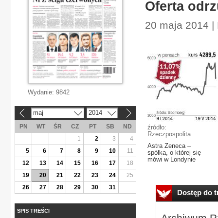
Oferta odrz
20 maja 2014 |
Wydanie:
9842
maj
2014
«
»
PN
WT
ŚR
CZ
PT
SB
ND
źródło:
Rzeczpospolita
1
2
3
4
Astra Zeneca –
5
6
7
8
9
10
11
spółka, o której się
mówi w Londynie
12
13
14
15
16
17
18
19
20
21
22
23
24
25
26
27
28
29
30
31
Dostęp do tr
SPIS TREŚCI
Archiwum Rz