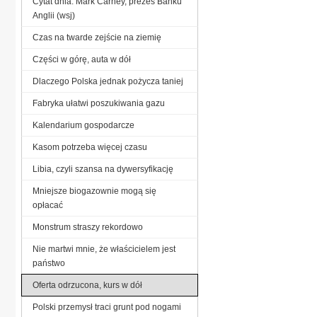
Cytat dnia: Mark Carney, prezes Banku
Anglii (wsj)
Czas na twarde zejście na ziemię
Części w górę, auta w dół
Dlaczego Polska jednak pożycza taniej
Fabryka ułatwi poszukiwania gazu
Kalendarium gospodarcze
Kasom potrzeba więcej czasu
Libia, czyli szansa na dywersyfikację
Mniejsze biogazownie mogą się
opłacać
Monstrum straszy rekordowo
Nie martwi mnie, że właścicielem jest
państwo
Oferta odrzucona, kurs w dół
Polski przemysł traci grunt pod nogami