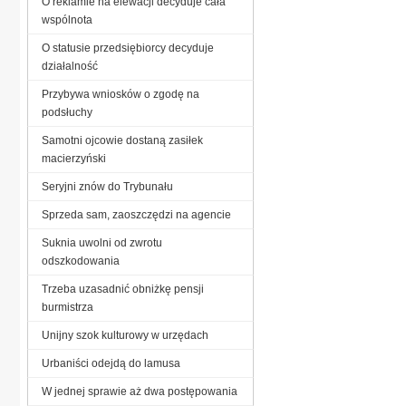
O reklamie na elewacji decyduje cała
wspólnota
O statusie przedsiębiorcy decyduje
działalność
Przybywa wniosków o zgodę na
podsłuchy
Samotni ojcowie dostaną zasiłek
macierzyński
Seryjni znów do Trybunału
Sprzeda sam, zaoszczędzi na agencie
Suknia uwolni od zwrotu
odszkodowania
Trzeba uzasadnić obniżkę pensji
burmistrza
Unijny szok kulturowy w urzędach
Urbaniści odejdą do lamusa
W jednej sprawie aż dwa postępowania