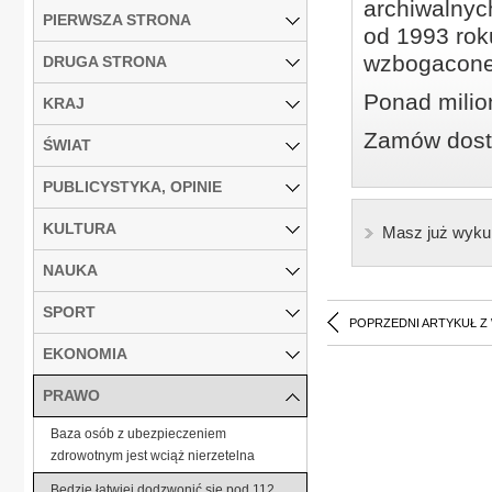
archiwalnyc
PIERWSZA STRONA
od 1993 roku
wzbogacone
DRUGA STRONA
Ponad milio
KRAJ
Zamów dostę
ŚWIAT
PUBLICYSTYKA, OPINIE
KULTURA
Masz już wyku
NAUKA
SPORT
POPRZEDNI ARTYKUŁ Z
EKONOMIA
PRAWO
Baza osób z ubezpieczeniem
zdrowotnym jest wciąż nierzetelna
Będzie łatwiej dodzwonić się pod 112