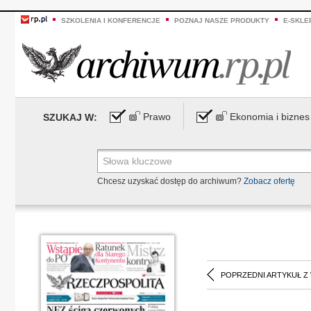
SZKOLENIA I KONFERENCJE
POZNAJ NASZE PRODUKTY
E-SKLE
Prawo
Ekonomia i biznes
SZUKAJ W:
Chcesz uzyskać dostęp do archiwum?
Zobacz ofertę
POPRZEDNI ARTYKUŁ Z