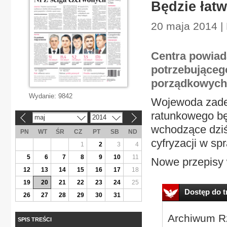
Będzie łatw
20 maja 2014 |
Centra powiad
potrzebująceg
porządkowych
Wydanie:
9842
Wojewoda zadec
ratunkowego będ
maj
2014
«
»
wchodzące dziś 
PN
WT
ŚR
CZ
PT
SB
ND
cyfryzacji w sp
1
2
3
4
5
6
7
8
9
10
11
Nowe przepisy 
12
13
14
15
16
17
18
19
20
21
22
23
24
25
Dostęp do tr
26
27
28
29
30
31
Archiwum Rz
SPIS TREŚCI