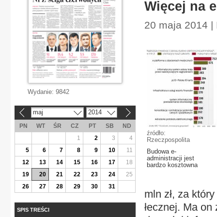
Więcej na e
20 maja 2014 |
Wydanie:
9842
maj
2014
«
»
PN
WT
ŚR
CZ
PT
SB
ND
źródło:
1
2
3
4
Rzeczpospolita
5
6
7
8
9
10
11
Budowa e-
administracji jest
12
13
14
15
16
17
18
bardzo kosztowna
19
20
21
22
23
24
25
26
27
28
29
30
31
mln zł, za któ­ry 
łecz­nej. Ma on z
SPIS TREŚCI