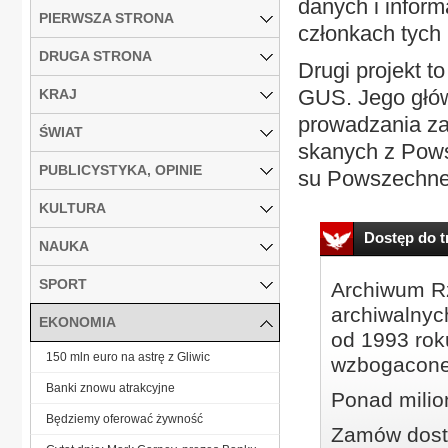
da­nych i in­for­
PIERWSZA STRONA
człon­kach tych 
DRUGA STRONA
Dru­gi pro­jekt to
GUS. Je­go głów­
KRAJ
pro­wa­dza­nia z
ŚWIAT
ska­nych z Po­ws
PUBLICYSTYKA, OPINIE
su Po­wszech­ne­
KULTURA
Dostęp do tr
NAUKA
SPORT
Archiwum Rz
archiwalnyc
EKONOMIA
od 1993 roku
150 mln euro na astrę z Gliwic
wzbogacone
Banki znowu atrakcyjne
Ponad milio
Będziemy oferować żywność
Zamów dostę