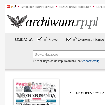
SZKOLENIA I KONFERENCJE
POZNAJ NASZE PRODUKTY
E-SKLE
Prawo
Ekonomia i biznes
SZUKAJ W:
Chcesz uzyskać dostęp do archiwum?
Zobacz ofertę
POPRZEDNI ARTYKUŁ Z