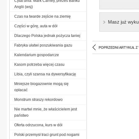
Cytat dnia: Mark Carney, prezes Banku
Anglii (wsj)
Czas na twarde zejście na ziemię
Masz już wyku
Części w górę, auta w dół
Dlaczego Polska jednak pożycza taniej
Fabryka ułatwi poszukiwania gazu
POPRZEDNI ARTYKUŁ Z
Kalendarium gospodarcze
Kasom potrzeba więcej czasu
Libia, czyli szansa na dywersyfikację
Mniejsze biogazownie mogą się
opłacać
Monstrum straszy rekordowo
Nie martwi mnie, że właścicielem jest
państwo
Oferta odrzucona, kurs w dół
Polski przemysł traci grunt pod nogami