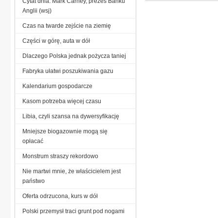
Cytat dnia: Mark Carney, prezes Banku
Anglii (wsj)
Czas na twarde zejście na ziemię
Części w górę, auta w dół
Dlaczego Polska jednak pożycza taniej
Fabryka ułatwi poszukiwania gazu
Kalendarium gospodarcze
Kasom potrzeba więcej czasu
Libia, czyli szansa na dywersyfikację
Mniejsze biogazownie mogą się
opłacać
Monstrum straszy rekordowo
Nie martwi mnie, że właścicielem jest
państwo
Oferta odrzucona, kurs w dół
Polski przemysł traci grunt pod nogami