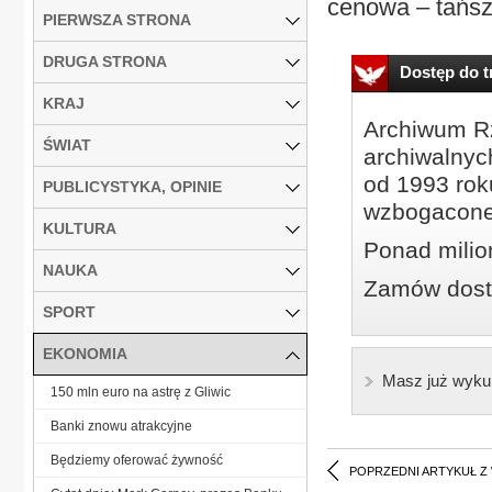
cenowa – tańszą
PIERWSZA STRONA
DRUGA STRONA
Dostęp do tr
KRAJ
Archiwum Rz
ŚWIAT
archiwalnyc
od 1993 roku
PUBLICYSTYKA, OPINIE
wzbogacone
KULTURA
Ponad milio
NAUKA
Zamów dostę
SPORT
EKONOMIA
Masz już wyku
150 mln euro na astrę z Gliwic
Banki znowu atrakcyjne
Będziemy oferować żywność
POPRZEDNI ARTYKUŁ Z