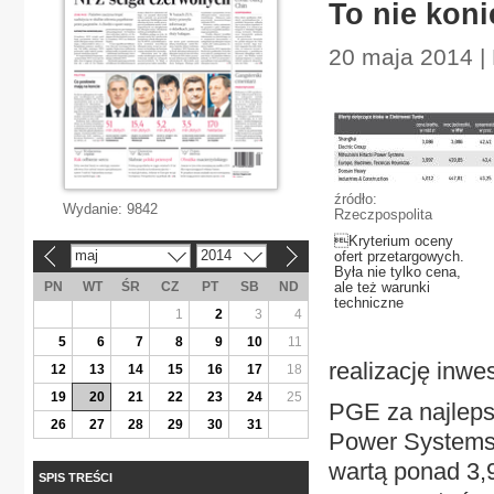
To nie kon
20 maja 2014 |
źródło:
Wydanie:
9842
Rzeczpospolita
Kryterium oceny
maj
2014
ofert przetargowych.
«
»
Była nie tylko cena,
PN
WT
ŚR
CZ
PT
SB
ND
ale też warunki
techniczne
1
2
3
4
5
6
7
8
9
10
11
realizację inwe
12
13
14
15
16
17
18
19
20
21
22
23
24
25
PGE za najlepsz
26
27
28
29
30
31
Power Systems
wartą ponad 3,9
SPIS TREŚCI