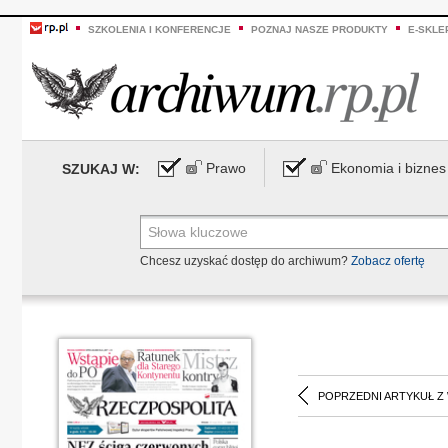
SZKOLENIA I KONFERENCJE
POZNAJ NASZE PRODUKTY
E-SKLE
Prawo
Ekonomia i biznes
SZUKAJ W:
Chcesz uzyskać dostęp do archiwum?
Zobacz ofertę
POPRZEDNI ARTYKUŁ Z