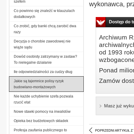
szefem
wykonawca, prz
Co powinno się znaleźć w klauzulach
dodatkowych
Dostęp do tr
Co zrobić, gdy banki chcą zarobić dwa
razy
Archiwum Rz
Decyzja o chorobie zawodowej nie
archiwalnyc
wiąże sądu
od 1993 roku
Dowód osobisty zatrzymany w zastaw?
wzbogacone
To nielegalne działanie
Ponad milio
Ile odpowiedzialności za cudzy dług
Zamów dostę
Jakie są tajemnice polisy ryzyk
budowlano-montażowych
Nie każde uchybienie szefa pozwala
rzucić etat
Masz już wyku
Nowe stawki pomocy na inwalidów
Opieka bez budżetowych składek
Profesja zaufania publicznego to
POPRZEDNI ARTYKUŁ Z