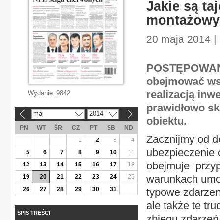
Jakie są ta
montażowy
20 maja 2014 |
POSTĘPOWANIE 
obejmować wsz
realizacją inwe
Wydanie:
9842
prawidłowo sk
maj
2014
«
»
obiektu.
PN
WT
ŚR
CZ
PT
SB
ND
Zacznijmy od do
1
2
3
4
ubezpieczenie o
5
6
7
8
9
10
11
obejmuje przyp
12
13
14
15
16
17
18
warunkach umow
19
20
21
22
23
24
25
26
27
28
29
30
31
typowe zdarzeni
ale także te tr
SPIS TREŚCI
zbiegu zdarzeń,