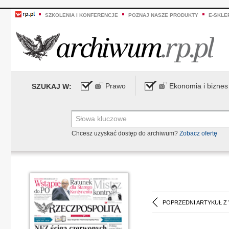
SZKOLENIA I KONFERENCJE
POZNAJ NASZE PRODUKTY
E-SKLE
Prawo
Ekonomia i biznes
SZUKAJ W:
Chcesz uzyskać dostęp do archiwum?
Zobacz ofertę
POPRZEDNI ARTYKUŁ Z