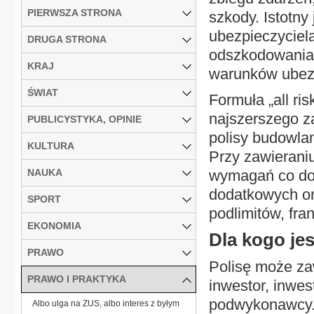
PIERWSZA STRONA
szkody. Istotny
ubezpieczyciel
DRUGA STRONA
odszkodowania,
KRAJ
warunków ubezp
ŚWIAT
Formuła „all ri
najszerszego z
PUBLICYSTYKA, OPINIE
polisy budowla
KULTURA
Przy zawieraniu
NAUKA
wymagań co do 
dodatkowych or
SPORT
podlimitów, fra
EKONOMIA
Dla kogo je
PRAWO
Polisę może za
PRAWO I PRAKTYKA
inwestor, inwe
podwykonawcy. 
Albo ulga na ZUS, albo interes z byłym