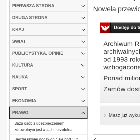
PIERWSZA STRONA
Nowela przewidu
DRUGA STRONA
Dostęp do tr
KRAJ
ŚWIAT
Archiwum Rz
archiwalnyc
PUBLICYSTYKA, OPINIE
od 1993 roku
KULTURA
wzbogacone
NAUKA
Ponad milio
Zamów dostę
SPORT
EKONOMIA
PRAWO
Masz już wyku
Baza osób z ubezpieczeniem
zdrowotnym jest wciąż nierzetelna
Będzie łatwiej dodzwonić się pod 112