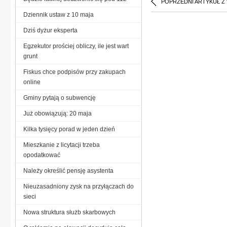
POPRZEDNI ARTYKUŁ Z
Dziennik ustaw z 10 maja
Dziś dyżur eksperta
Egzekutor prościej obliczy, ile jest wart
grunt
Fiskus chce podpisów przy zakupach
online
Gminy pytają o subwencję
Już obowiązują: 20 maja
Kilka tysięcy porad w jeden dzień
Mieszkanie z licytacji trzeba
opodatkować
Należy określić pensję asystenta
Nieuzasadniony zysk na przyłączach do
sieci
Nowa struktura służb skarbowych