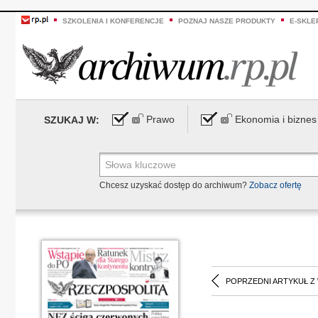
SZKOLENIA I KONFERENCJE
POZNAJ NASZE PRODUKTY
E-SKLE
Prawo
Ekonomia i biznes
SZUKAJ W:
Chcesz uzyskać dostęp do archiwum?
Zobacz ofertę
POPRZEDNI ARTYKUŁ Z