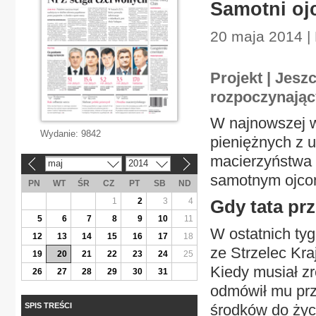
Samotni oj
20 maja 2014 |
Projekt | Jesz
rozpoczynając
W najnowszej w
Wydanie:
9842
pieniężnych z 
macierzyństwa 
maj
2014
«
»
samotnym ojco
PN
WT
ŚR
CZ
PT
SB
ND
1
2
3
4
Gdy tata pr
5
6
7
8
9
10
11
W ostatnich tygo
12
13
14
15
16
17
18
ze Strzelec Kra
19
20
21
22
23
24
25
Kiedy musiał z
26
27
28
29
30
31
odmówił mu prz
SPIS TREŚCI
środków do życ