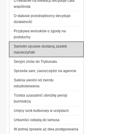
O reklamie na elewacji decyduje cała
wspólnota
O statusie przedsiębiorcy decyduje
działalność
Przybywa wniosków o zgodę na
podsłuchy
Samotni ojcowie dostaną zasiłek
macierzyński
Seryjni znów do Trybunału
Sprzeda sam, zaoszczędzi na agencie
Suknia uwolni od zwrotu
odszkodowania
Trzeba uzasadnić obniżkę pensji
burmistrza
Unijny szok kulturowy w urzędach
Urbaniści odejdą do lamusa
W jednej sprawie aż dwa postępowania