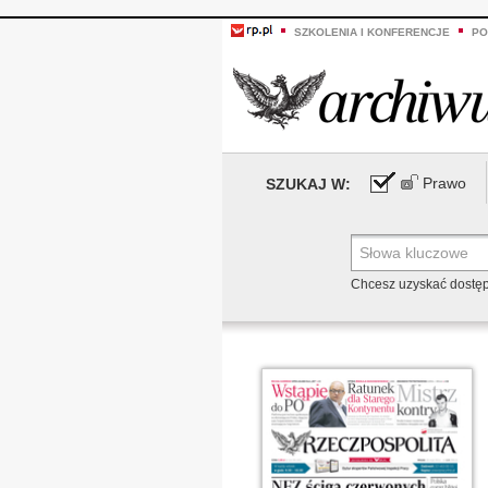
SZKOLENIA I KONFERENCJE
PO
Prawo
SZUKAJ W:
Chcesz uzyskać dostę