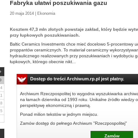
Fabryka ułatwi poszukiwania gazu
20 maja 2014 | Ekonomia
Kosztem 47,3 mln złotych powstaje zakład, który będzie wyt
przy łupkowych poszukiwaniach.
Baltic Ceramics Investments chce mieć docelowo 5-procentowy u
proppantów ceramicznych. To materiał ceramiczny wykorzystywan
hydraulicznego realizowanych przy poszukiwaniach i wydobyciu ga
łupkowych, którego obecnie nikt...
Dostęp do treści Archiwum.rp.pl jest płatny.
D
4
Archiwum Rzeczpospolitej to wygodna wyszukiwarka archiw
11
na łamach dziennika od 1993 roku. Unikalne źródło wiedzy o
18
perspektywę ekonomiczną i prawną.
25
Ponad milion tekstów w jednym miejscu.
Zamów dostęp do pełnego Archiwum "Rzeczpospolitej"
Zamów