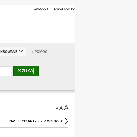
ZALOGUJ
ZAŁÓŻ KONTO
ANSOWANE
+ POMOC
A
A
A
NASTĘPNY ARTYKUŁ Z WYDANIA