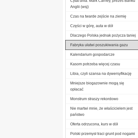
Cytat dnia: Mark Carney, prezes Banku
Anglii (wsj)
Czas na twarde zejście na ziemię
Części w górę, auta w dół
Dlaczego Polska jednak pożycza taniej
Fabryka ułatwi poszukiwania gazu
Kalendarium gospodarcze
Kasom potrzeba więcej czasu
Libia, czyli szansa na dywersyfikację
Mniejsze biogazownie mogą się
opłacać
Monstrum straszy rekordowo
Nie martwi mnie, że właścicielem jest
państwo
Oferta odrzucona, kurs w dół
Polski przemysł traci grunt pod nogami