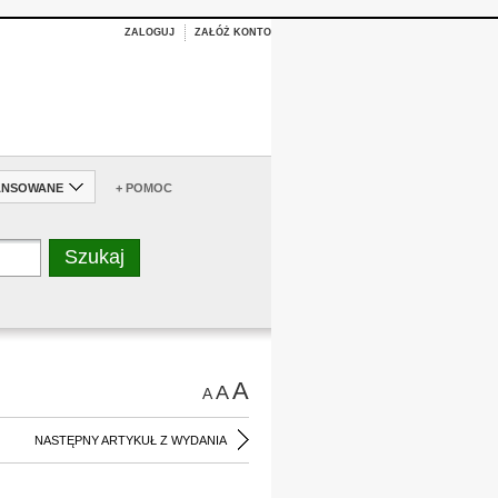
ZALOGUJ
ZAŁÓŻ KONTO
ANSOWANE
+ POMOC
A
A
A
NASTĘPNY ARTYKUŁ Z WYDANIA