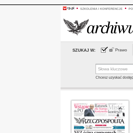
SZKOLENIA I KONFERENCJE
PO
Prawo
SZUKAJ W:
Chcesz uzyskać dostę