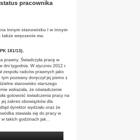
 status pracownika
na innym stanowisku i w innym
t także wręczenie mu
PK 181/13).
ca prawny. Świadczyła pracę w
 dni tygodnia. W styczniu 2012 r.
ał zespołu radców prawnych jako
z tym pozwany doręczył jej pismo z
dzielne stanowisko starszego
iśmie wskazała, że oświadczenie
siła gotowość świadczenia pracy na
 jej zakres obowiązków dla
odtąd dyrektor wydziału oraz że
owódka stawiała się do pracy w
w takich godzinach jak...