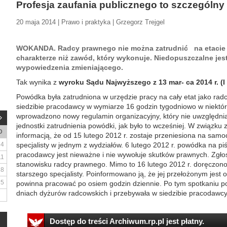
Profesja zaufania publicznego to szczególny
20 maja 2014 | Prawo i praktyka | Grzegorz Trejgel
WOKANDA. Radcy prawnego nie można zatrudnić na etacie 
charakterze niż zawód, który wykonuje. Niedopuszczalne jes
wypowiedzenia zmieniającego.
Tak wynika z
wyroku Sądu Najwyższego z 13 mar- ca 2014 r. (I 
Powódka była zatrudniona w urzędzie pracy na cały etat jako rad
siedzibie pracodawcy w wymiarze 16 godzin tygodniowo w niektóre
wprowadzono nowy regulamin organizacyjny, który nie uwzględni
jednostki zatrudnienia powódki, jak było to wcześniej. W związku 
D
informacją, że od 15 lutego 2012 r. zostaje przeniesiona na samo
4
specjalisty w jednym z wydziałów. 6 lutego 2012 r. powódka na p
pracodawcy jest nieważne i nie wywołuje skutków prawnych. Zgło
11
stanowisku radcy prawnego. Mimo to 16 lutego 2012 r. doręczono
18
starszego specjalisty. Poinformowano ją, że jej przełożonym jest 
25
powinna pracować po osiem godzin dziennie. Po tym spotkaniu p
dniach dyżurów radcowskich i przebywała w siedzibie pracodawcy 
Dostęp do treści Archiwum.rp.pl jest płatny.