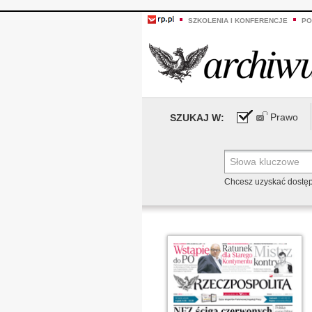
SZKOLENIA I KONFERENCJE
PO
Prawo
SZUKAJ W:
Chcesz uzyskać dostę