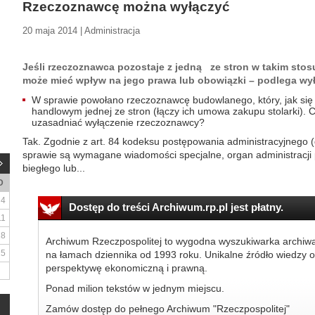
Rzeczoznawcę można wyłączyć
20 maja 2014 | Administracja
Jeśli rzeczoznawca pozostaje z jedną ze stron w takim sto
może mieć wpływ na jego prawa lub obowiązki – podlega wył
W sprawie powołano rzeczoznawcę budowlanego, który, jak się 
handlowym jednej ze stron (łączy ich umowa zakupu stolarki). 
uzasadniać wyłączenie rzeczoznawcy?
Tak. Zgodnie z art. 84 kodeksu postępowania administracyjnego (da
sprawie są wymagane wiadomości specjalne, organ administracji 
biegłego lub...
D
4
Dostęp do treści Archiwum.rp.pl jest płatny.
11
18
Archiwum Rzeczpospolitej to wygodna wyszukiwarka archiw
25
na łamach dziennika od 1993 roku. Unikalne źródło wiedzy o
perspektywę ekonomiczną i prawną.
Ponad milion tekstów w jednym miejscu.
Zamów dostęp do pełnego Archiwum "Rzeczpospolitej"