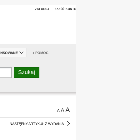
ZALOGUJ
ZAŁÓŻ KONTO
ANSOWANE
+ POMOC
A
A
A
NASTĘPNY ARTYKUŁ Z WYDANIA