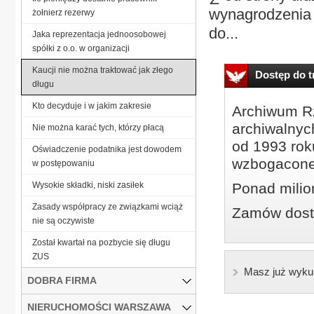
wynagrodzenia
żołnierz rezerwy
do...
Jaka reprezentacja jednoosobowej
spółki z o.o. w organizacji
Kaucji nie można traktować jak złego
Dostęp do tr
długu
Kto decyduje i w jakim zakresie
Archiwum Rz
archiwalnyc
Nie można karać tych, którzy płacą
od 1993 roku
Oświadczenie podatnika jest dowodem
wzbogacone
w postępowaniu
Wysokie składki, niski zasiłek
Ponad milio
Zasady współpracy ze związkami wciąż
Zamów dostę
nie są oczywiste
Został kwartał na pozbycie się długu
ZUS
Masz już wyku
DOBRA FIRMA
NIERUCHOMOŚCI WARSZAWA