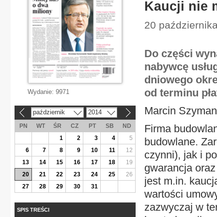
Kaucji nie 
20 października
Do części wyn
nabywcę usług
dniowego okres
od terminu pła
Wydanie:
9971
Marcin Szyman
październik
2014
«
»
PN
WT
ŚR
CZ
PT
SB
ND
Firma budowlan
1
2
3
4
5
budowlane. Za
6
7
8
9
10
11
12
czynni), jak i 
13
14
15
16
17
18
19
gwarancja oraz
20
21
22
23
24
25
26
jest m.in. kauc
27
28
29
30
31
wartości umowy
zazwyczaj w te
SPIS TREŚCI