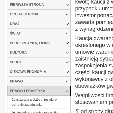
kwotę kaucji z
PIERWSZA STRONA
przypadku umow
DRUGA STRONA
inwestor potrąc
zawarta pomięd
KRAJ
z wynagrodzeni
ŚWIAT
Kaucja gwaranc
PUBLICYSTYKA, OPINIE
określonego w 
umowie warunk
KULTURA
zaistnieją syt
SPORT
zaspokojenia s
części kaucji g
CIEKAWA EKONOMIA
wykonawcy z ob
PRAWO
obowiązków gw
PRAWO I PRAKTYKA
Wątpliwości fi
Czas zajścia w ciążę przesądzi o
stosowaniem prz
ochronie zatrudnienia
∑ od strony dłuż
Ile pieniędzy dostanie pracownik-