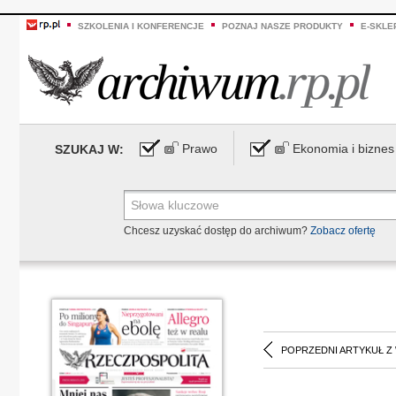
SZKOLENIA I KONFERENCJE
POZNAJ NASZE PRODUKTY
E-SKLE
Prawo
Ekonomia i biznes
SZUKAJ W:
Chcesz uzyskać dostęp do archiwum?
Zobacz ofertę
POPRZEDNI ARTYKUŁ Z