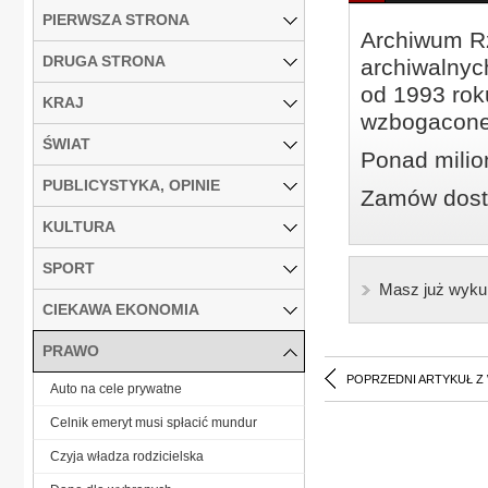
PIERWSZA STRONA
Archiwum Rz
DRUGA STRONA
archiwalnyc
od 1993 roku
KRAJ
wzbogacone
ŚWIAT
Ponad milio
PUBLICYSTYKA, OPINIE
Zamów dostę
KULTURA
SPORT
Masz już wyku
CIEKAWA EKONOMIA
PRAWO
POPRZEDNI ARTYKUŁ Z
Auto na cele prywatne
Celnik emeryt musi spłacić mundur
Czyja władza rodzicielska