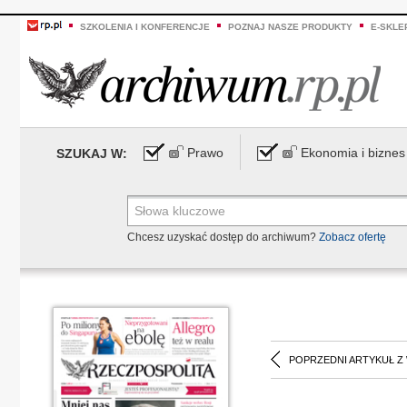
SZKOLENIA I KONFERENCJE
POZNAJ NASZE PRODUKTY
E-SKLE
Prawo
Ekonomia i biznes
SZUKAJ W:
Chcesz uzyskać dostęp do archiwum?
Zobacz ofertę
POPRZEDNI ARTYKUŁ Z