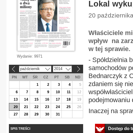
Lokal wyku
20 październik
Właściciele m
wpływ na zarz
w tej sprawie.
Wydanie:
9971
- Spółdzielnia 
samochodów pod
październik
2014
«
»
Bednarczyk z C
PN
WT
ŚR
CZ
PT
SB
ND
zdaniem się nie
1
2
3
4
5
współwłaścicie
6
7
8
9
10
11
12
podejmowaniu d
13
14
15
16
17
18
19
20
21
22
23
24
25
26
Inaczej na spra
27
28
29
30
31
Dostęp do tr
SPIS TREŚCI