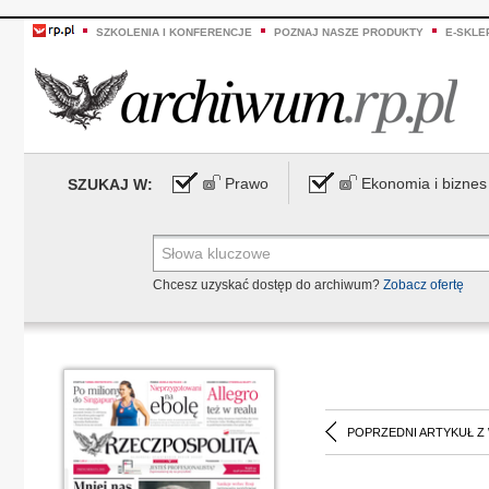
SZKOLENIA I KONFERENCJE
POZNAJ NASZE PRODUKTY
E-SKLE
Prawo
Ekonomia i biznes
SZUKAJ W:
Chcesz uzyskać dostęp do archiwum?
Zobacz ofertę
POPRZEDNI ARTYKUŁ Z