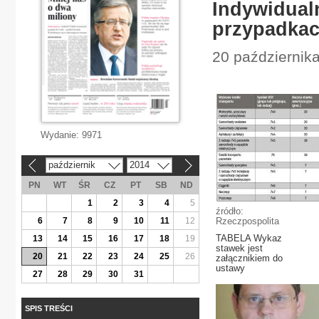
Indywidual
przypadka
20 październik
Wydanie:
9971
październik
2014
«
»
PN
WT
ŚR
CZ
PT
SB
ND
1
2
3
4
5
źródło:
6
7
8
9
10
11
12
Rzeczpospolita
TABELA Wykaz
13
14
15
16
17
18
19
stawek jest
20
21
22
23
24
25
26
załącznikiem do
ustawy
27
28
29
30
31
SPIS TREŚCI