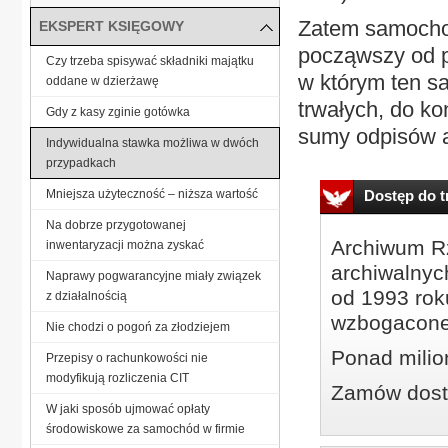
Zatem samocho
EKSPERT KSIĘGOWY
począwszy od p
Czy trzeba spisywać składniki majątku
w którym ten 
oddane w dzierżawę
trwałych, do k
Gdy z kasy zginie gotówka
sumy odpisów a
Indywidualna stawka możliwa w dwóch
przypadkach
Mniejsza użyteczność – niższa wartość
Dostęp do tr
Na dobrze przygotowanej
Archiwum Rz
inwentaryzacji można zyskać
archiwalnyc
Naprawy pogwarancyjne miały związek
od 1993 roku
z działalnością
wzbogacone
Nie chodzi o pogoń za złodziejem
Ponad milio
Przepisy o rachunkowości nie
modyfikują rozliczenia CIT
Zamów dostę
W jaki sposób ujmować opłaty
środowiskowe za samochód w firmie