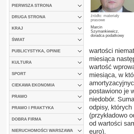
PIERWSZA STRONA
źródło: materiały
DRUGA STRONA
prasowe
Marcin
KRAJ
Szymankiewicz,
doradca podatkowy
ŚWIAT
wartości niema
PUBLICYSTYKA, OPINIE
miesiąca nastę
KULTURA
wartość wprowa
SPORT
miesiąca, w kt
amortyzacyjnyc
CIEKAWA EKONOMIA
postawiono je w
PRAWO
niedobór. Suma
odpisy, któryc
PRAWO I PRAKTYKA
(przykładowo o
DOBRA FIRMA
od wartości sa
euro).
NIERUCHOMOŚCI WARSZAWA