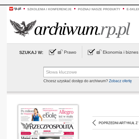
SZKOLENIA I KONFERENCJE
POZNAJ NASZE PRODUKTY
E-SKLE
Prawo
Ekonomia i biznes
SZUKAJ W:
Chcesz uzyskać dostęp do archiwum?
Zobacz ofertę
POPRZEDNI ARTYKUŁ Z