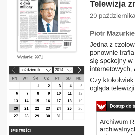
Telewizja z
20 październik
Piotr Mazurki
Jedna z czołowy
ponownie trafia
Wydanie:
9971
się spokojny w 
internetowych, 
październik
2014
«
»
PN
WT
ŚR
CZ
PT
SB
ND
Czy ktokolwiek 
1
2
3
4
5
ogląda telewizji
6
7
8
9
10
11
12
13
14
15
16
17
18
19
Dostęp do tr
20
21
22
23
24
25
26
27
28
29
30
31
Archiwum Rz
archiwalnyc
SPIS TREŚCI