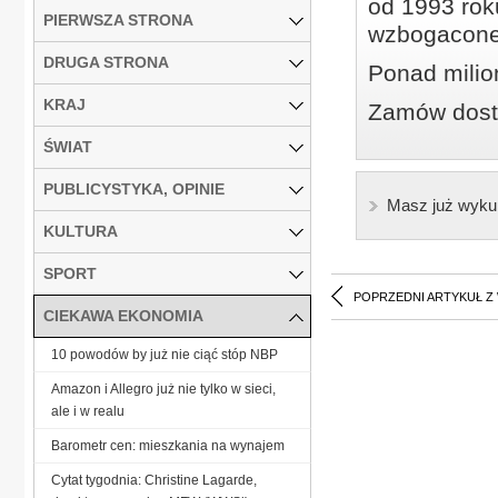
od 1993 roku
PIERWSZA STRONA
wzbogacone
DRUGA STRONA
Ponad milio
KRAJ
Zamów dostę
ŚWIAT
PUBLICYSTYKA, OPINIE
Masz już wyku
KULTURA
SPORT
POPRZEDNI ARTYKUŁ Z
CIEKAWA EKONOMIA
10 powodów by już nie ciąć stóp NBP
Amazon i Allegro już nie tylko w sieci,
ale i w realu
Barometr cen: mieszkania na wynajem
Cytat tygodnia: Christine Lagarde,