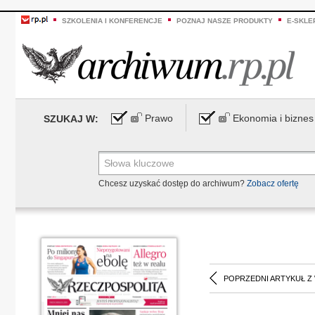
SZKOLENIA I KONFERENCJE
POZNAJ NASZE PRODUKTY
E-SKLE
Prawo
Ekonomia i biznes
SZUKAJ W:
Chcesz uzyskać dostęp do archiwum?
Zobacz ofertę
POPRZEDNI ARTYKUŁ Z