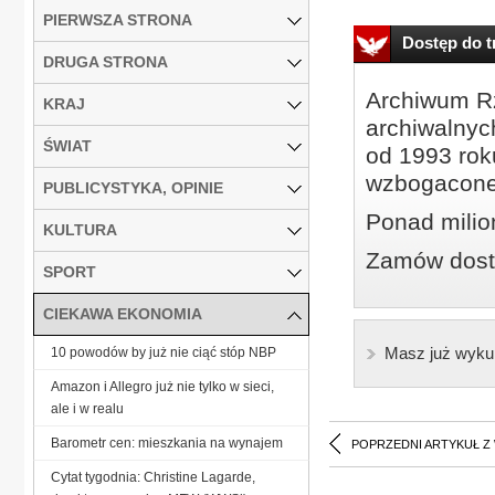
PIERWSZA STRONA
Dostęp do tr
DRUGA STRONA
Archiwum Rz
KRAJ
archiwalnyc
ŚWIAT
od 1993 roku
wzbogacone
PUBLICYSTYKA, OPINIE
Ponad milio
KULTURA
Zamów dostę
SPORT
CIEKAWA EKONOMIA
Masz już wyku
10 powodów by już nie ciąć stóp NBP
Amazon i Allegro już nie tylko w sieci,
ale i w realu
Barometr cen: mieszkania na wynajem
POPRZEDNI ARTYKUŁ Z
Cytat tygodnia: Christine Lagarde,