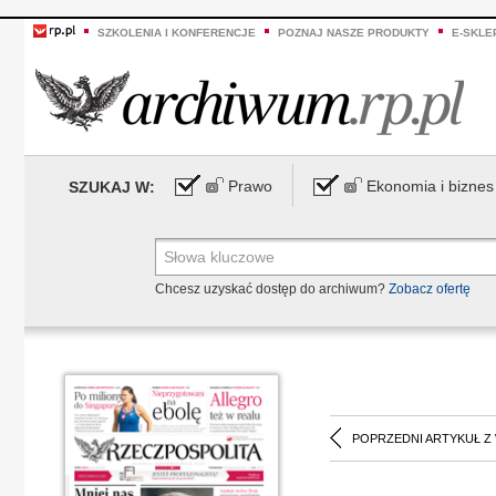
SZKOLENIA I KONFERENCJE
POZNAJ NASZE PRODUKTY
E-SKLE
Prawo
Ekonomia i biznes
SZUKAJ W:
Chcesz uzyskać dostęp do archiwum?
Zobacz ofertę
POPRZEDNI ARTYKUŁ Z