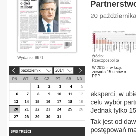
Partnerstw
20 październik
źródło:
Wydanie:
9971
Rzeczpospolita
W 2013 r. w kraju
październik
2014
«
»
zawarto 15 umów o
PPP
PN
WT
ŚR
CZ
PT
SB
ND
1
2
3
4
5
eksperci, w ub
6
7
8
9
10
11
12
celu wybór part
13
14
15
16
17
18
19
Jednak tylko 1
20
21
22
23
24
25
26
27
28
29
30
31
Tak jest od da
postępowań maj
SPIS TREŚCI