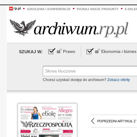
SZKOLENIA I KONFERENCJE
POZNAJ NASZE PRODUKTY
E-SKLE
Prawo
Ekonomia i biznes
SZUKAJ W:
Chcesz uzyskać dostęp do archiwum?
Zobacz ofertę
POPRZEDNI ARTYKUŁ Z