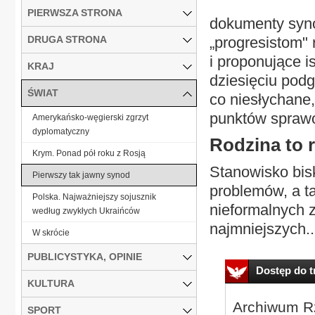
PIERWSZA STRONA
dokumenty syno
DRUGA STRONA
„progresistom" 
i proponujące i
KRAJ
dziesięciu pod
ŚWIAT
co niesłychane
punktów spraw
Amerykańsko-węgierski zgrzyt
dyplomatyczny
Rodzina to 
Krym. Ponad pół roku z Rosją
Stanowisko bis
Pierwszy tak jawny synod
problemów, a ta
Polska. Najważniejszy sojusznik
nieformalnych 
według zwykłych Ukraińców
najmniejszych..
W skrócie
PUBLICYSTYKA, OPINIE
Dostęp do tr
KULTURA
Archiwum Rz
SPORT