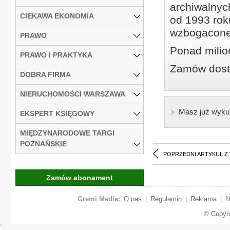
archiwalnyc
CIEKAWA EKONOMIA
od 1993 roku
wzbogacone
PRAWO
Ponad milio
PRAWO I PRAKTYKA
Zamów dostę
DOBRA FIRMA
NIERUCHOMOŚCI WARSZAWA
Masz już wyku
EKSPERT KSIĘGOWY
MIĘDZYNARODOWE TARGI
POZNAŃSKIE
POPRZEDNI ARTYKUŁ Z
Zamów abonament
Gremi Media:
O nas
|
Regulamin
|
Reklama
|
N
© Copyr