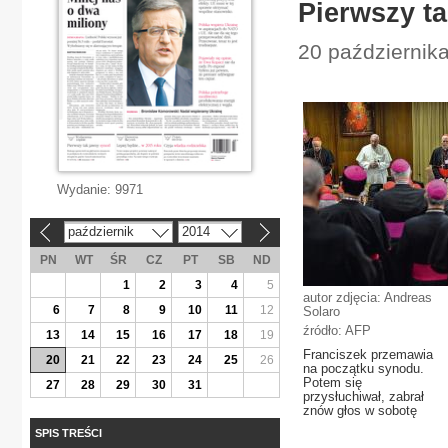
Pierwszy t
20 października
Wydanie:
9971
październik
2014
«
»
PN
WT
ŚR
CZ
PT
SB
ND
1
2
3
4
5
autor zdjęcia: Andreas
6
7
8
9
10
11
12
Solaro
źródło: AFP
13
14
15
16
17
18
19
Franciszek przemawia
20
21
22
23
24
25
26
na początku synodu.
Potem się
27
28
29
30
31
przysłuchiwał, zabrał
znów głos w sobotę
SPIS TREŚCI