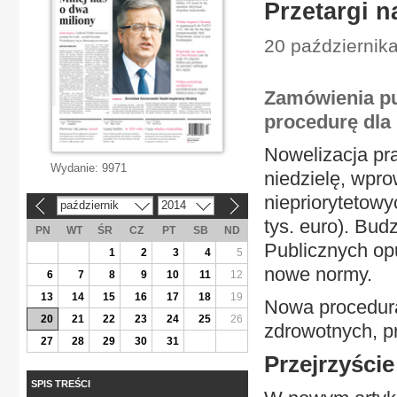
Przetargi n
20 październik
Zamówienia pu
procedurę dla 
Nowelizacja pr
Wydanie:
9971
niedzielę, wpr
niepriorytetowy
październik
2014
«
»
tys. euro). Bud
PN
WT
ŚR
CZ
PT
SB
ND
Publicznych opu
1
2
3
4
5
nowe normy.
6
7
8
9
10
11
12
13
14
15
16
17
18
19
Nowa procedura
20
21
22
23
24
25
26
zdrowotnych, p
27
28
29
30
31
Przejrzyście
SPIS TREŚCI