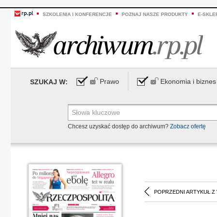
SZKOLENIA I KONFERENCJE
POZNAJ NASZE PRODUKTY
E-SKLE
Prawo
Ekonomia i biznes
SZUKAJ W:
Chcesz uzyskać dostęp do archiwum?
Zobacz ofertę
POPRZEDNI ARTYKUŁ Z