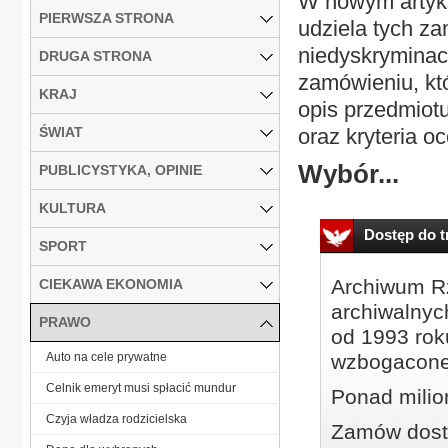
W nowym artyk
PIERWSZA STRONA
udziela tych za
niedyskryminac
DRUGA STRONA
zamówieniu, któ
KRAJ
opis przedmiotu
ŚWIAT
oraz kryteria oc
Wybór...
PUBLICYSTYKA, OPINIE
KULTURA
Dostęp do tr
SPORT
Archiwum Rz
CIEKAWA EKONOMIA
archiwalnyc
PRAWO
od 1993 roku
Auto na cele prywatne
wzbogacone
Celnik emeryt musi spłacić mundur
Ponad milio
Czyja władza rodzicielska
Zamów dostę