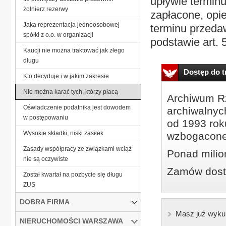
upływie termin
żołnierz rezerwy
zapłacone, opie
Jaka reprezentacja jednoosobowej
terminu przeda
spółki z o.o. w organizacji
podstawie art. 
Kaucji nie można traktować jak złego
długu
Dostęp do tr
Kto decyduje i w jakim zakresie
Nie można karać tych, którzy płacą
Archiwum Rz
Oświadczenie podatnika jest dowodem
archiwalnyc
w postępowaniu
od 1993 roku
Wysokie składki, niski zasiłek
wzbogacone
Zasady współpracy ze związkami wciąż
Ponad milio
nie są oczywiste
Zamów dostę
Został kwartał na pozbycie się długu
ZUS
DOBRA FIRMA
Masz już wyku
NIERUCHOMOŚCI WARSZAWA