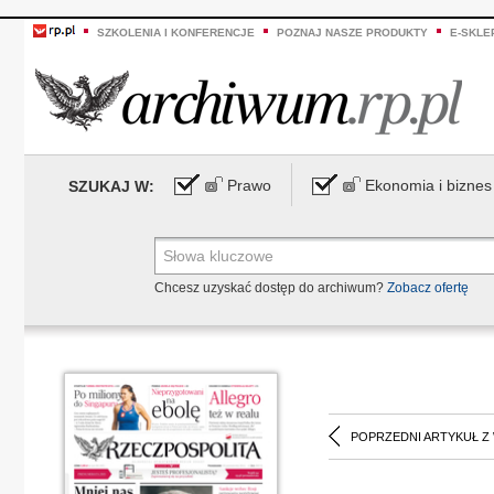
SZKOLENIA I KONFERENCJE
POZNAJ NASZE PRODUKTY
E-SKLE
Prawo
Ekonomia i biznes
SZUKAJ W:
Chcesz uzyskać dostęp do archiwum?
Zobacz ofertę
POPRZEDNI ARTYKUŁ Z