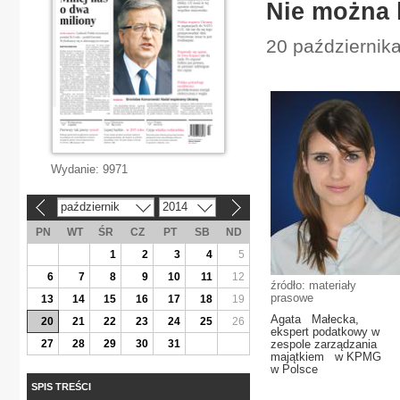
Nie można k
20 października
Wydanie:
9971
październik
2014
«
»
PN
WT
ŚR
CZ
PT
SB
ND
1
2
3
4
5
6
7
8
9
10
11
12
źródło: materiały
prasowe
13
14
15
16
17
18
19
Agata Małecka,
20
21
22
23
24
25
26
ekspert podatkowy w
27
28
29
30
31
zespole zarządzania
majątkiem w KPMG
w Polsce
SPIS TREŚCI