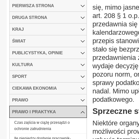
PIERWSZA STRONA
się, mimo jasne
art. 208 § 1 o
DRUGA STRONA
przedawnia się 
KRAJ
kalendarzowego,
przepis stanowi
ŚWIAT
stało się bezp
PUBLICYSTYKA, OPINIE
przedawnienia
KULTURA
wydaje decyzję
pozoru norm, o
SPORT
sprawy podatkow
CIEKAWA EKONOMIA
nadal. Mimo up
podatkowego.
PRAWO
Sprzeczne s
PRAWO I PRAKTYKA
Niektóre organ
Czas zajścia w ciążę przesądzi o
ochronie zatrudnienia
możliwości pr
Ile pieniędzy dostanie pracownik-