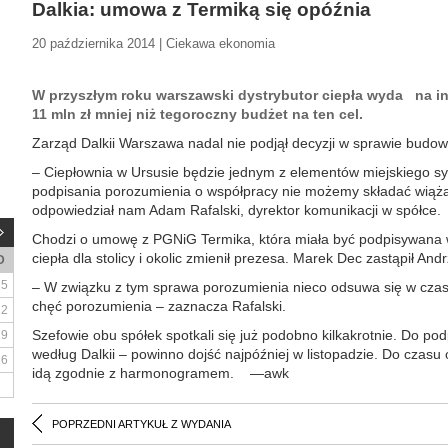
Dalkia: umowa z Termiką się opóźnia
20 października 2014 | Ciekawa ekonomia
W przyszłym roku warszawski dystrybutor ciepła wyda na inw
11 mln zł mniej niż tegoroczny budżet na ten cel.
Zarząd Dalkii Warszawa nadal nie podjął decyzji w sprawie budo
– Ciepłownia w Ursusie będzie jednym z elementów miejskiego s
podpisania porozumienia o współpracy nie możemy składać wiążąc
odpowiedział nam Adam Rafalski, dyrektor komunikacji w spółce.
Chodzi o umowę z PGNiG Termika, która miała być podpisywana 
ciepła dla stolicy i okolic zmienił prezesa. Marek Dec zastąpił An
D
5
– W związku z tym sprawa porozumienia nieco odsuwa się w czasi
chęć porozumienia – zaznacza Rafalski.
12
Szefowie obu spółek spotkali się już podobno kilkakrotnie. Do p
19
według Dalkii – powinno dojść najpóźniej w listopadzie. Do czasu
26
idą zgodnie z harmonogramem. —awk
POPRZEDNI ARTYKUŁ Z WYDANIA