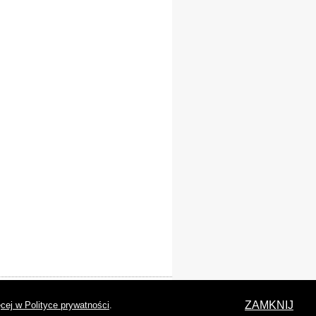
laracja dostępności
ZAMKNIJ
cej w Polityce prywatności
.