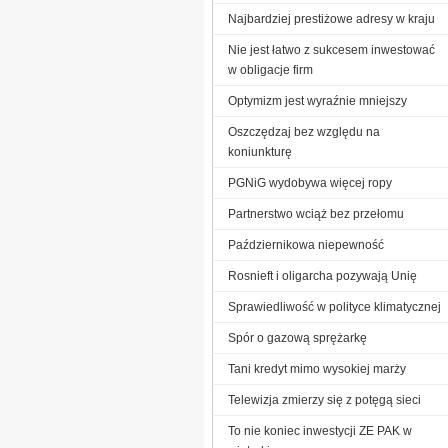
Najbardziej prestiżowe adresy w kraju
Nie jest łatwo z sukcesem inwestować
w obligacje firm
Optymizm jest wyraźnie mniejszy
Oszczędzaj bez względu na
koniunkturę
PGNiG wydobywa więcej ropy
Partnerstwo wciąż bez przełomu
Październikowa niepewność
Rosnieft i oligarcha pozywają Unię
Sprawiedliwość w polityce klimatycznej
Spór o gazową sprężarkę
Tani kredyt mimo wysokiej marży
Telewizja zmierzy się z potęgą sieci
To nie koniec inwestycji ZE PAK w