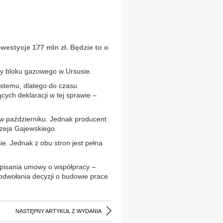
estycje 177 mln zł. Będzie to o
wy bloku gazowego w Ursusie.
ystemu, dlatego do czasu
ych deklaracji w tej sprawie –
w październiku. Jednak producent
drzeja Gajewskiego.
e. Jednak z obu stron jest pełna
odpisania umowy o współpracy –
 odwołania decyzji o budowie prace
NASTĘPNY ARTYKUŁ Z WYDANIA