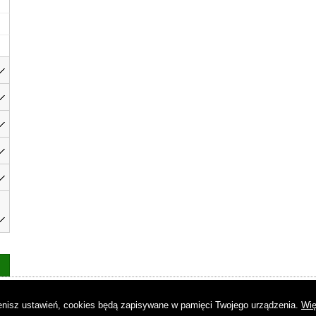
as
|
Regulamin
|
Reklama
|
Napisz do nas
|
Kontakt
|
Pliki cookies
|
Dek
mienisz ustawień, cookies będą zapisywane w pamięci Twojego urządzenia.
Wię
© Copyright by Gremi Media SA