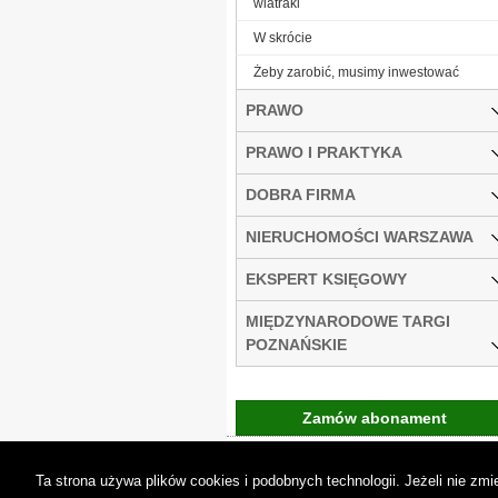
wiatraki
W skrócie
Żeby zarobić, musimy inwestować
PRAWO
PRAWO I PRAKTYKA
DOBRA FIRMA
NIERUCHOMOŚCI WARSZAWA
EKSPERT KSIĘGOWY
MIĘDZYNARODOWE TARGI
POZNAŃSKIE
Zamów abonament
Gremi Media:
O n
Ta strona używa plików cookies i podobnych technologii. Jeżeli nie z