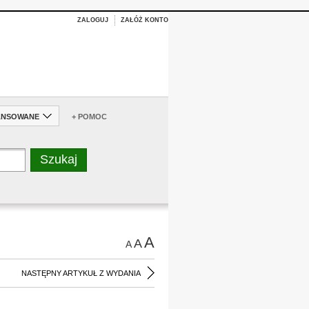
ZALOGUJ
ZAŁÓŻ KONTO
ANSOWANE
+ POMOC
A
A
A
NASTĘPNY ARTYKUŁ Z WYDANIA