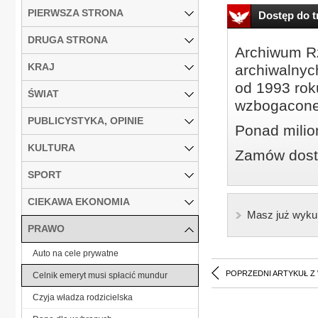
PIERWSZA STRONA
Dostęp do tr
DRUGA STRONA
Archiwum Rz
KRAJ
archiwalnyc
od 1993 roku
ŚWIAT
wzbogacone
PUBLICYSTYKA, OPINIE
Ponad milio
KULTURA
Zamów dostę
SPORT
CIEKAWA EKONOMIA
Masz już wyku
PRAWO
Auto na cele prywatne
POPRZEDNI ARTYKUŁ Z
Celnik emeryt musi spłacić mundur
Czyja władza rodzicielska