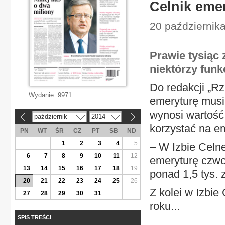
Celnik eme
20 października
Prawie tysiąc
niektórzy funk
Do redakcji „Rz
Wydanie:
9971
emeryturę musia
wynosi wartość 
październik
2014
«
»
korzystać na e
PN
WT
ŚR
CZ
PT
SB
ND
1
2
3
4
5
– W Izbie Celn
6
7
8
9
10
11
12
emeryturę czwor
13
14
15
16
17
18
19
ponad 1,5 tys. 
20
21
22
23
24
25
26
Z kolei w Izbi
27
28
29
30
31
roku...
SPIS TREŚCI