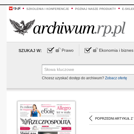
SZKOLENIA I KONFERENCJE
POZNAJ NASZE PRODUKTY
E-SKLE
Prawo
Ekonomia i biznes
SZUKAJ W:
Chcesz uzyskać dostęp do archiwum?
Zobacz ofertę
POPRZEDNI ARTYKUŁ Z