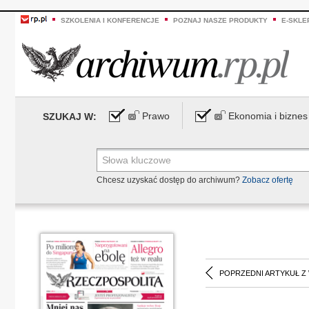
SZKOLENIA I KONFERENCJE
POZNAJ NASZE PRODUKTY
E-SKLE
Prawo
Ekonomia i biznes
SZUKAJ W:
Chcesz uzyskać dostęp do archiwum?
Zobacz ofertę
POPRZEDNI ARTYKUŁ Z