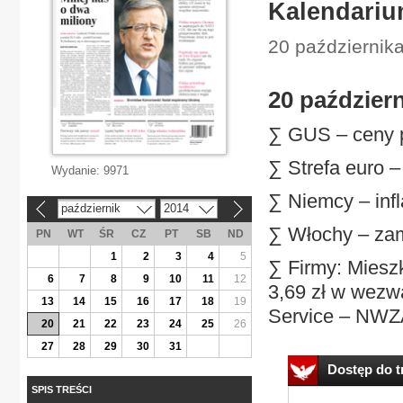
Kalendariu
20 październik
20 paździer
∑ GUS – ceny p
∑ Strefa euro –
Wydanie:
9971
∑ Niemcy – infl
październik
2014
«
»
∑ Włochy – zam
PN
WT
ŚR
CZ
PT
SB
ND
1
2
3
4
5
∑ Firmy: Mieszk
6
7
8
9
10
11
12
3,69 zł w wezw
13
14
15
16
17
18
19
Service – NWZA 
20
21
22
23
24
25
26
27
28
29
30
31
Dostęp do tr
SPIS TREŚCI