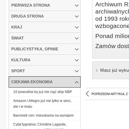
Archiwum Rz
PIERWSZA STRONA
archiwalnyc
DRUGA STRONA
od 1993 roku
wzbogacone
KRAJ
Ponad milio
ŚWIAT
Zamów dostę
PUBLICYSTYKA, OPINIE
KULTURA
Masz już wyku
SPORT
CIEKAWA EKONOMIA
10 powodów by już nie ciąć stóp NBP
POPRZEDNI ARTYKUŁ Z
Amazon i Allegro już nie tylko w sieci,
ale i w realu
Barometr cen: mieszkania na wynajem
Cytat tygodnia: Christine Lagarde,