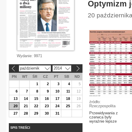
Optymizm j
20 październik
Wydanie:
9971
październik
2014
«
»
PN
WT
ŚR
CZ
PT
SB
ND
1
2
3
4
5
6
7
8
9
10
11
12
13
14
15
16
17
18
19
źródło:
Rzeczpospolita
20
21
22
23
24
25
26
Przewidywania z
27
28
29
30
31
czerwca były
wyraźnie lepsze
SPIS TREŚCI