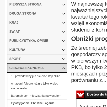
W najnowszej t
PIERWSZA STRONA
najważniejszyc
DRUGA STRONA
kwartał tego ro
wzięli ekonomiś
KRAJ
studenci z kół 
ŚWIAT
Obniżki pro
PUBLICYSTYKA, OPINIE
Ze średniej ze
KULTURA
gospodarczy spo
SPORT
w pierwszym kw
PKB, bo tylko 2
CIEKAWA EKONOMIA
miesiącach prz
10 powodów by już nie ciąć stóp NBP
porównaniu z...
Amazon i Allegro już nie tylko w sieci,
ale i w realu
Dostęp do tr
Barometr cen: mieszkania na wynajem
Cytat tygodnia: Christine Lagarde,
Archiwum Rz