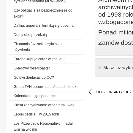
dyrektor generalna MFW (WWSj)
archiwalnyc
Czy obligacje są bezpieczniejsze od
od 1993 roku
akcji?
wzbogacone
Dalkia: umowa z Termiką się opóźnia
Ponad milio
Domy stoją i czekają
Zamów dostę
Ekonomistów zaskoczyła skala
ożywienia
Europa kupuje coraz więcej aut
Masz już wyku
Giełdowy rollercoaster
Gotowi dopłacać do OC?
Grupa TVN ponownie trafia pod młotek
POPRZEDNI ARTYKUŁ Z
Kalendarium gospodarcze
Klient zdecydowanie w centrum uwagi
Lepiej będzie... w 2015 roku
Los Przewozów Regionalnych nadal
wisi na włosku