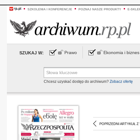
SZKOLENIA I KONFERENCJE
POZNAJ NASZE PRODUKTY
E-SKLE
Prawo
Ekonomia i biznes
SZUKAJ W:
Chcesz uzyskać dostęp do archiwum?
Zobacz ofertę
POPRZEDNI ARTYKUŁ Z