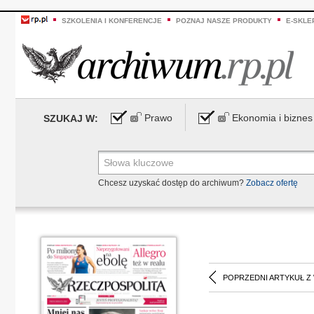
SZKOLENIA I KONFERENCJE
POZNAJ NASZE PRODUKTY
E-SKLE
Prawo
Ekonomia i biznes
SZUKAJ W:
Chcesz uzyskać dostęp do archiwum?
Zobacz ofertę
POPRZEDNI ARTYKUŁ Z