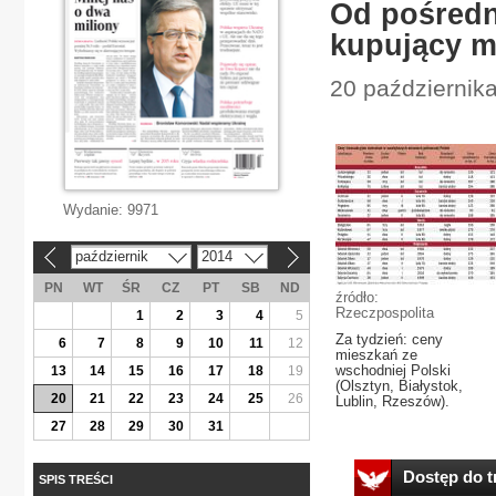
Od pośredni
kupujący 
20 październik
Wydanie:
9971
październik
2014
«
»
PN
WT
ŚR
CZ
PT
SB
ND
źródło:
Rzeczpospolita
1
2
3
4
5
Za tydzień: ceny
6
7
8
9
10
11
12
mieszkań ze
wschodniej Polski
13
14
15
16
17
18
19
(Olsztyn, Białystok,
20
21
22
23
24
25
26
Lublin, Rzeszów).
27
28
29
30
31
Dostęp do tr
SPIS TREŚCI