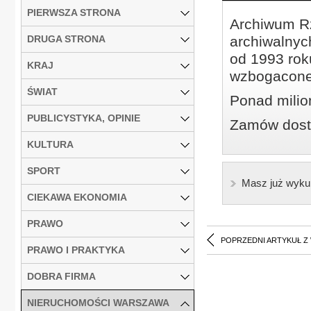
PIERWSZA STRONA
Archiwum Rz
DRUGA STRONA
archiwalnyc
od 1993 roku
KRAJ
wzbogacone
ŚWIAT
Ponad milio
PUBLICYSTYKA, OPINIE
Zamów dostę
KULTURA
SPORT
Masz już wyku
CIEKAWA EKONOMIA
PRAWO
POPRZEDNI ARTYKUŁ Z
PRAWO I PRAKTYKA
DOBRA FIRMA
NIERUCHOMOŚCI WARSZAWA