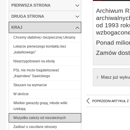
PIERWSZA STRONA
Archiwum Rz
DRUGA STRONA
archiwalnyc
od 1993 roku
KRAJ
wzbogacone
Chcemy stabilnej i bezpiecznej Ukrainy
Ponad milio
Lekarze pierwszego kontaktu bez
Zamów dostę
„katarkowego”
Nieprzygotowani na ebolę
PSL nie może bagatelizować
„frajerstwa” Sawickiego
Masz już wyku
Skazani na wymarcie
W skrócie
POPRZEDNI ARTYKUŁ Z
Wielkie gwiazdy grają, młode wilki
czekają
Wszystko zależy od niezależnych
Zadbać o zacofane obszary