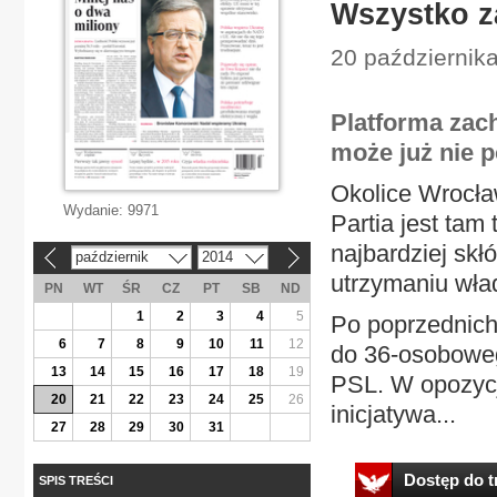
Wszystko z
20 października
Platforma zac
może już nie p
Okolice Wrocław
Wydanie:
9971
Partia jest tam
najbardziej skł
październik
2014
«
»
utrzymaniu wła
PN
WT
ŚR
CZ
PT
SB
ND
1
2
3
4
5
Po poprzednich
6
7
8
9
10
11
12
do 36-osoboweg
13
14
15
16
17
18
19
PSL. W opozycji
20
21
22
23
24
25
26
inicjatywa...
27
28
29
30
31
Dostęp do tr
SPIS TREŚCI