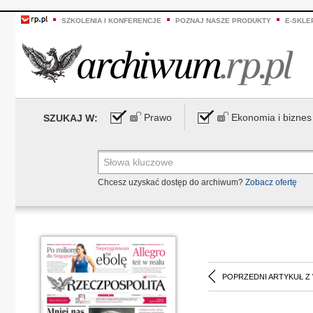
SZKOLENIA I KONFERENCJE
POZNAJ NASZE PRODUKTY
E-SKLE
Prawo
Ekonomia i biznes
SZUKAJ W:
Chcesz uzyskać dostęp do archiwum?
Zobacz ofertę
POPRZEDNI ARTYKUŁ Z