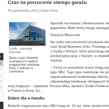
Czas na porzucenie starego garażu
20 października 2014 | Dobra Firma
Sposób na biznes | Nowoczesne ma
gigantów. Małe firmy mogą wynają
Grażyna Błaszczak
Na rynku nieruchomości przybywa ob
czyli Small Business Units. Powstają 
źródło: materiały
z myślą o firmach, które poszukują n
prasowe
produkcyjnej wraz z biurem, w niewielk
Dużą część klientów
mieście.
szukających małych
D
magazynów stanowią
– Firmy ze wszystkich branż mogą wy
firmy z sektora e-
5
commerce
typu SBU. Tego typu inwestycje nie p
12
zapotrzebowanie konkretnego klienta
odpowiadają lokalizacje istniejących
19
swój magazyn – zapewnia Tomasz Mika, dyrektor Działu Powier
26
w Polsce w firmie JLL.
Dobre dla e-handlu
Budynki magazynowe typu SBU mają ok. 10 tys. mkw. powierzchni