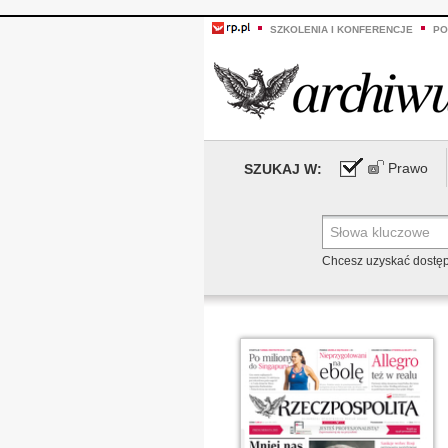
SZKOLENIA I KONFERENCJE
PO
Prawo
SZUKAJ W:
Chcesz uzyskać dostę