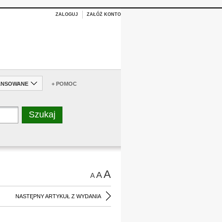
ZALOGUJ
ZAŁÓŻ KONTO
ANSOWANE
+ POMOC
A
A
A
NASTĘPNY ARTYKUŁ Z WYDANIA