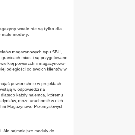
gazyny wcale nie są tylko dla
ć małe moduły.
iektów magazynowych typu SBU,
w granicach miast i są przygotowane
iewielkiej powierzchni magazynowo-
iej odległości od swoich klientów w
nająć powierzchnie w projektach
owstają w odpowiedzi na
, dlatego każdy najemca, któremu
 budynków, może uruchomić w nich
zchni Magazynowo-Przemysłowych
. Ale najmniejsze moduły do