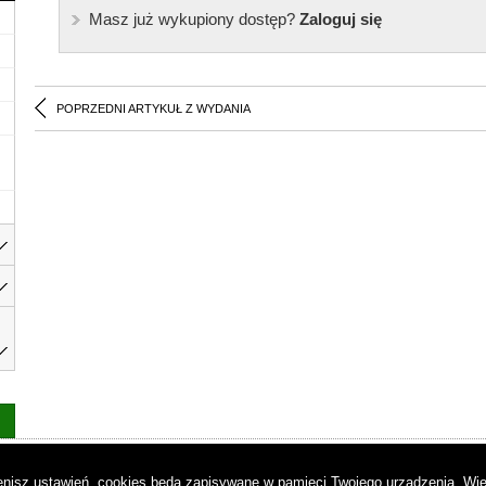
Masz już wykupiony dostęp?
Zaloguj się
POPRZEDNI ARTYKUŁ Z WYDANIA
as
|
Regulamin
|
Reklama
|
Napisz do nas
|
Kontakt
|
Pliki cookies
|
Dek
mienisz ustawień, cookies będą zapisywane w pamięci Twojego urządzenia.
Wię