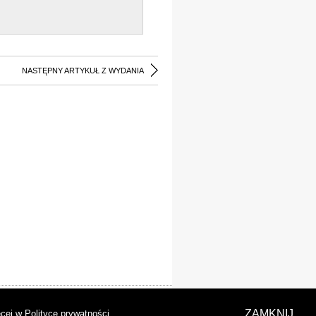
NASTĘPNY ARTYKUŁ Z WYDANIA
laracja dostępności
ZAMKNIJ
cej w Polityce prywatności
.