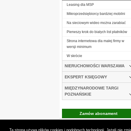
Leasing dla MSP
Mikroprzedsiębiorcy bardziej mobilni
Na sieciowym wideo można zarabiać
Pierwszy krok do białych list płatników
Strona internetowa dla małej firmy w
wersji minimum
W skrócie
NIERUCHOMOŚCI WARSZAWA
EKSPERT KSIĘGOWY
MIĘDZYNARODOWE TARGI
POZNAŃSKIE
Zamów abonament
Gremi Media:
O n
Ta strona używa plików cookies i podobnych technologii. Jeżeli nie z