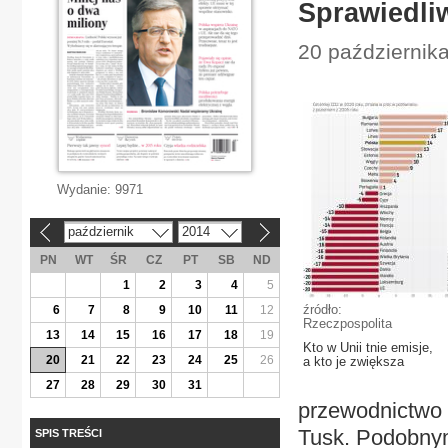
Sprawiedliw
20 październik
Wydanie:
9971
październik
2014
«
»
PN
WT
ŚR
CZ
PT
SB
ND
1
2
3
4
5
źródło:
6
7
8
9
10
11
12
Rzeczpospolita
13
14
15
16
17
18
19
Kto w Unii tnie emisje,
20
21
22
23
24
25
26
a kto je zwiększa
27
28
29
30
31
przewodnictwo 
Tusk. Podobny
SPIS TREŚCI