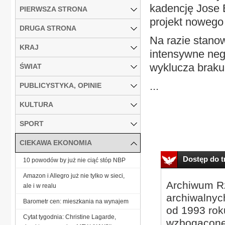
kadencję Jose B
PIERWSZA STRONA
projekt nowego
DRUGA STRONA
Na razie stanow
KRAJ
intensywne neg
wyklucza braku 
ŚWIAT
...
PUBLICYSTYKA, OPINIE
KULTURA
SPORT
CIEKAWA EKONOMIA
Dostęp do tr
10 powodów by już nie ciąć stóp NBP
Amazon i Allegro już nie tylko w sieci,
Archiwum Rz
ale i w realu
archiwalnyc
Barometr cen: mieszkania na wynajem
od 1993 roku
Cytat tygodnia: Christine Lagarde,
wzbogacone