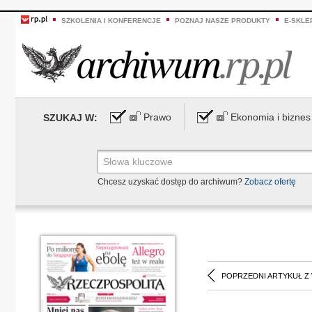
SZKOLENIA I KONFERENCJE
POZNAJ NASZE PRODUKTY
E-SKLE
Prawo
Ekonomia i biznes
SZUKAJ W:
Chcesz uzyskać dostęp do archiwum?
Zobacz ofertę
POPRZEDNI ARTYKUŁ Z