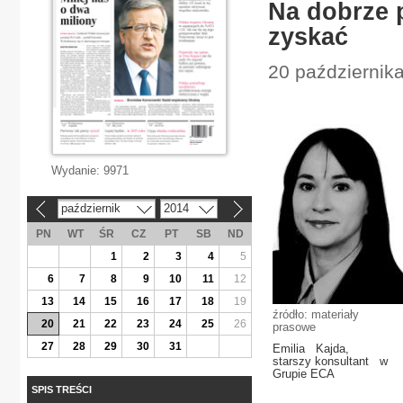
Na dobrze 
zyskać
20 październik
Wydanie:
9971
październik
2014
«
»
PN
WT
ŚR
CZ
PT
SB
ND
1
2
3
4
5
6
7
8
9
10
11
12
13
14
15
16
17
18
19
źródło: materiały
20
21
22
23
24
25
26
prasowe
27
28
29
30
31
Emilia Kajda,
starszy konsultant w
Grupie ECA
SPIS TREŚCI