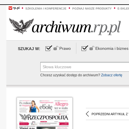
SZKOLENIA I KONFERENCJE
POZNAJ NASZE PRODUKTY
E-SKLE
Prawo
Ekonomia i biznes
SZUKAJ W:
Chcesz uzyskać dostęp do archiwum?
Zobacz ofertę
POPRZEDNI ARTYKUŁ Z