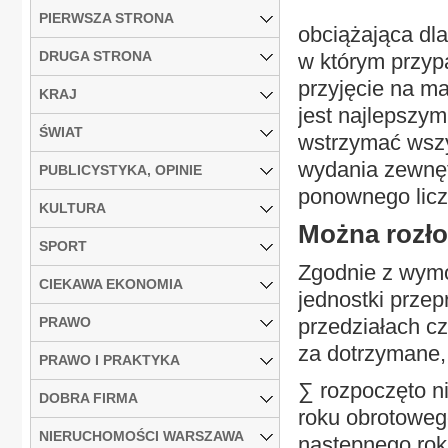
PIERWSZA STRONA
obciążająca dla
DRUGA STRONA
w którym przypa
przyjęcie na m
KRAJ
jest najlepszy
ŚWIAT
wstrzymać wszy
wydania zewnęt
PUBLICYSTYKA, OPINIE
ponownego licz
KULTURA
Można rozło
SPORT
Zgodnie z wymo
CIEKAWA EKONOMIA
jednostki prze
PRAWO
przedziałach c
za dotrzymane,
PRAWO I PRAKTYKA
∑ rozpoczęto n
DOBRA FIRMA
roku obrotowego
NIERUCHOMOŚCI WARSZAWA
następnego rok