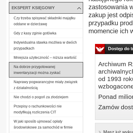
zastosowania w 
EKSPERT KSIĘGOWY
zakup jest odp
Czy trzeba spisywać składniki majątku
przypadku prod
oddane w dzierżawę
momencie ich w
Gdy z kasy zginie gotówka
Indywidualna stawka możliwa w dwóch
Dostęp do tr
przypadkach
Mniejsza użyteczność – niższa wartość
Archiwum Rz
Na dobrze przygotowanej
archiwalnyc
inwentaryzacji można zyskać
od 1993 roku
Naprawy pogwarancyjne miały związek
wzbogacone
z działalnością
Ponad milio
Nie chodzi o pogoń za złodziejem
Zamów dostę
Przepisy o rachunkowości nie
modyfikują rozliczenia CIT
W jaki sposób ujmować opłaty
środowiskowe za samochód w firmie
Masz już wyku