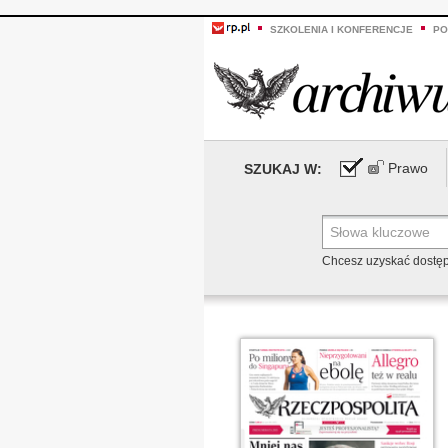
SZKOLENIA I KONFERENCJE
PO
Prawo
SZUKAJ W:
Chcesz uzyskać dostę