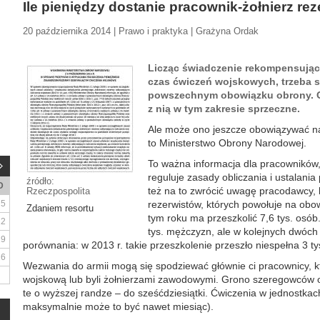
Ile pieniędzy dostanie pracownik-żołnierz re
20 października 2014 | Prawo i praktyka | Grażyna Ordak
Licząc świadczenie rekompensujące
czas ćwiczeń wojskowych, trzeba 
powszechnym obowiązku obrony. O
z nią w tym zakresie sprzeczne.
Ale może ono jeszcze obowiązywać na
to Ministerstwo Obrony Narodowej.
To ważna informacja dla pracowników, 
reguluje zasady obliczania i ustalani
źródło:
D
też na to zwrócić uwagę pracodawcy, 
Rzeczpospolita
5
rezerwistów, których powołuje na ob
Zdaniem resortu
tym roku ma przeszkolić 7,6 tys. osób
12
tys. mężczyzn, ale w kolejnych dwóch 
19
porównania: w 2013 r. takie przeszkolenie przeszło niespełna 3 ty
26
Wezwania do armii mogą się spodziewać głównie ci pracownicy, kt
wojskową lub byli żołnierzami zawodowymi. Grono szeregowców o
te o wyższej randze – do sześćdziesiątki. Ćwiczenia w jednostkach
maksymalnie może to być nawet miesiąc).