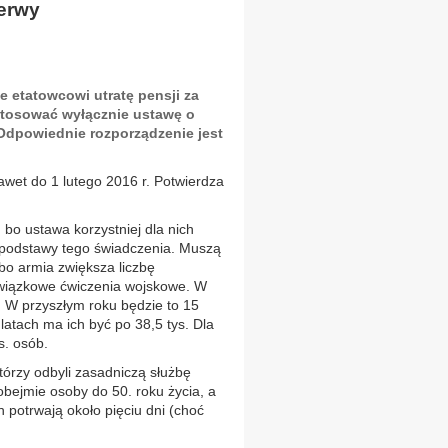
zerwy
 etatowcowi utratę pensji za
stosować wyłącznie ustawę o
dpowiednie rozporządzenie jest
wet do 1 lutego 2016 r. Potwierdza
bo ustawa korzystniej dla nich
a podstawy tego świadczenia. Muszą
bo armia zwiększa liczbę
owiązkowe ćwiczenia wojskowe. W
. W przyszłym roku będzie to 15
latach ma ich być po 38,5 tys. Dla
s. osób.
órzy odbyli zasadniczą służbę
bejmie osoby do 50. roku życia, a
 potrwają około pięciu dni (choć