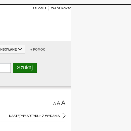
ZALOGUJ
ZAŁÓŻ KONTO
ANSOWANE
+ POMOC
A
A
A
NASTĘPNY ARTYKUŁ Z WYDANIA