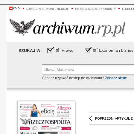
SZKOLENIA I KONFERENCJE
POZNAJ NASZE PRODUKTY
E-SKLE
Prawo
Ekonomia i biznes
SZUKAJ W:
Chcesz uzyskać dostęp do archiwum?
Zobacz ofertę
POPRZEDNI ARTYKUŁ Z