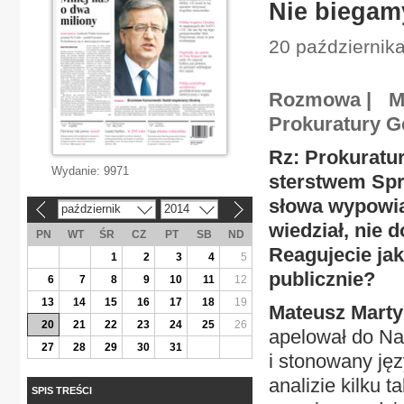
Nie biegam
20 październik
Rozmowa | Mat
Prokuratury G
Rz: Prokuratur
Wydanie:
9971
sterstwem Spr
słowa wypowia
październik
2014
«
»
wiedział, nie d
PN
WT
ŚR
CZ
PT
SB
ND
Reagujecie ja
1
2
3
4
5
publicznie?
6
7
8
9
10
11
12
13
14
15
16
17
18
19
Mateusz Marty
20
21
22
23
24
25
26
apelował do N
27
28
29
30
31
i stonowany ję
analizie kilku 
SPIS TREŚCI