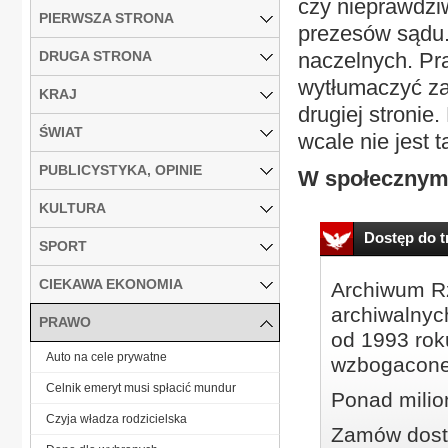
czy nieprawdzi
PIERWSZA STRONA
prezesów sądu.
DRUGA STRONA
naczelnych. Pra
wytłumaczyć za
KRAJ
drugiej stronie
ŚWIAT
wcale nie jest t
PUBLICYSTYKA, OPINIE
W społecznym 
KULTURA
Dostęp do tr
SPORT
CIEKAWA EKONOMIA
Archiwum Rz
archiwalnyc
PRAWO
od 1993 roku
Auto na cele prywatne
wzbogacone
Celnik emeryt musi spłacić mundur
Ponad milio
Czyja władza rodzicielska
Zamów dostę