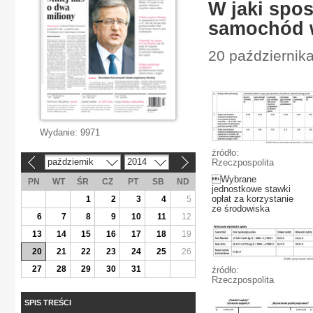
W jaki spo
samochód w
20 październik
Wydanie:
9971
źródło:
październik
2014
Rzeczpospolita
«
»
Wybrane
PN
WT
ŚR
CZ
PT
SB
ND
jednostkowe stawki
opłat za korzystanie
1
2
3
4
5
ze środowiska
6
7
8
9
10
11
12
13
14
15
16
17
18
19
20
21
22
23
24
25
26
27
28
29
30
31
źródło:
Rzeczpospolita
SPIS TREŚCI