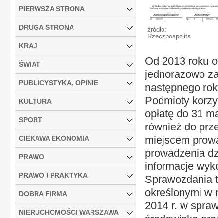
PIERWSZA STRONA
DRUGA STRONA
źródło:
Rzeczpospolita
KRAJ
Od 2013 roku op
ŚWIAT
jednorazowo za
PUBLICYSTYKA, OPINIE
następnego roku
Podmioty korzy
KULTURA
opłatę do 31 m
SPORT
również do prz
miejscem prowa
CIEKAWA EKONOMIA
prowadzenia dz
PRAWO
informacje wyko
PRAWO I PRAKTYKA
Sprawozdania t
określonymi w 
DOBRA FIRMA
2014 r. w spraw
NIERUCHOMOŚCI WARSZAWA