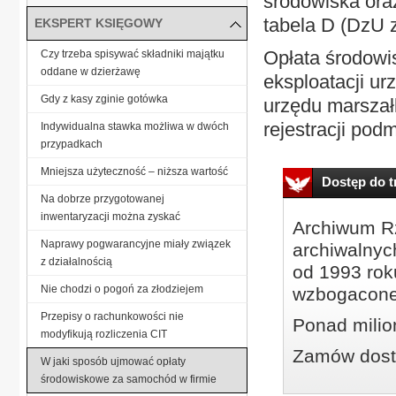
środowiska oraz
tabela D (DzU z
EKSPERT KSIĘGOWY
Opłata środowi
Czy trzeba spisywać składniki majątku
oddane w dzierżawę
eksploatacji u
Gdy z kasy zginie gotówka
urzędu marszał
rejestracji pod
Indywidualna stawka możliwa w dwóch
przypadkach
Mniejsza użyteczność – niższa wartość
Dostęp do tr
Na dobrze przygotowanej
inwentaryzacji można zyskać
Archiwum Rz
Naprawy pogwarancyjne miały związek
archiwalnyc
z działalnością
od 1993 roku
Nie chodzi o pogoń za złodziejem
wzbogacone
Przepisy o rachunkowości nie
Ponad milio
modyfikują rozliczenia CIT
Zamów dostę
W jaki sposób ujmować opłaty
środowiskowe za samochód w firmie