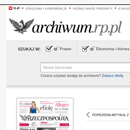
SZKOLENIA I KONFERENCJE
POZNAJ NASZE PRODUKTY
E-SKLE
Prawo
Ekonomia i biznes
SZUKAJ W:
Chcesz uzyskać dostęp do archiwum?
Zobacz ofertę
POPRZEDNI ARTYKUŁ Z