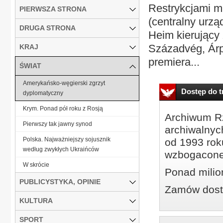
Restrykcjami mi
PIERWSZA STRONA
(centralny urząd
DRUGA STRONA
Heim kierujący
Századvég, Ár
KRAJ
premiera...
ŚWIAT
Amerykańsko-węgierski zgrzyt
Dostęp do tr
dyplomatyczny
Krym. Ponad pół roku z Rosją
Archiwum Rz
Pierwszy tak jawny synod
archiwalnyc
Polska. Najważniejszy sojusznik
od 1993 roku
według zwykłych Ukraińców
wzbogacone
W skrócie
Ponad milio
PUBLICYSTYKA, OPINIE
Zamów dostę
KULTURA
SPORT