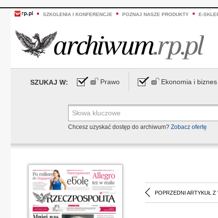
SZKOLENIA I KONFERENCJE
POZNAJ NASZE PRODUKTY
E-SKLE
Prawo
Ekonomia i biznes
SZUKAJ W:
Chcesz uzyskać dostęp do archiwum?
Zobacz ofertę
POPRZEDNI ARTYKUŁ Z