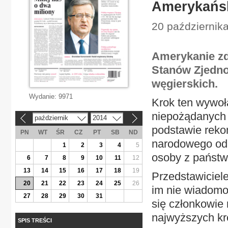
Amerykańsk
20 października
Amerykanie zd
Stanów Zjedno
węgierskich.
Wydanie:
9971
Krok ten wywoł
niepożądanych 
październik
2014
«
»
podstawie reko
PN
WT
ŚR
CZ
PT
SB
ND
narodowego od 2
1
2
3
4
5
osoby z państw
6
7
8
9
10
11
12
13
14
15
16
17
18
19
Przedstawiciele
20
21
22
23
24
25
26
im nie wiadomo 
27
28
29
30
31
się członkowie 
najwyższych kr
SPIS TREŚCI