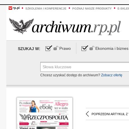
SZKOLENIA I KONFERENCJE
POZNAJ NASZE PRODUKTY
E-SKLE
Prawo
Ekonomia i biznes
SZUKAJ W:
Chcesz uzyskać dostęp do archiwum?
Zobacz ofertę
POPRZEDNI ARTYKUŁ Z