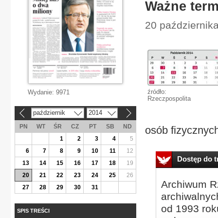
Ważne term
20 październik
źródło:
Wydanie:
9971
Rzeczpospolita
październik
2014
«
»
PN
WT
ŚR
CZ
PT
SB
ND
osób fizycznych
1
2
3
4
5
6
7
8
9
10
11
12
Dostęp do tr
13
14
15
16
17
18
19
20
21
22
23
24
25
26
Archiwum Rz
27
28
29
30
31
archiwalnyc
od 1993 roku
SPIS TREŚCI