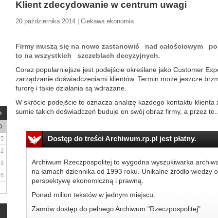
Klient zdecydowanie w centrum uwagi
20 października 2014 | Ciekawa ekonomia
Firmy muszą się na nowo zastanowić nad całościowym pode
to na wszystkich szczeblach decyzyjnych.
Coraz popularniejsze jest podejście określane jako Customer Ex
zarządzanie doświadczeniami klientów. Termin może jeszcze brzmi
furorę i takie działania są wdrażane.
W skrócie podejście to oznacza analizę każdego kontaktu klienta 
sumie takich doświadczeń buduje on swój obraz firmy, a przez to..
D
Dostęp do treści Archiwum.rp.pl jest płatny.
5
12
Archiwum Rzeczpospolitej to wygodna wyszukiwarka archiw
19
na łamach dziennika od 1993 roku. Unikalne źródło wiedzy o
26
perspektywę ekonomiczną i prawną.
Ponad milion tekstów w jednym miejscu.
Zamów dostęp do pełnego Archiwum "Rzeczpospolitej"