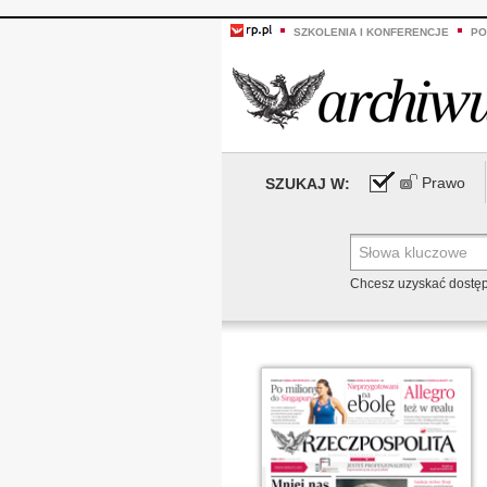
SZKOLENIA I KONFERENCJE
PO
Prawo
SZUKAJ W:
Chcesz uzyskać dostę