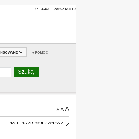
ZALOGUJ
ZAŁÓŻ KONTO
ANSOWANE
+ POMOC
A
A
A
NASTĘPNY ARTYKUŁ Z WYDANIA