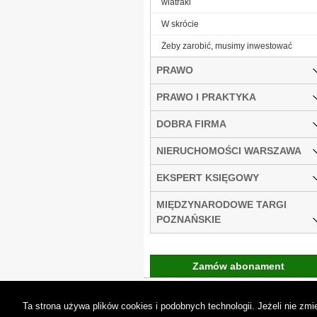
wiatraki
W skrócie
Żeby zarobić, musimy inwestować
PRAWO
PRAWO I PRAKTYKA
DOBRA FIRMA
NIERUCHOMOŚCI WARSZAWA
EKSPERT KSIĘGOWY
MIĘDZYNARODOWE TARGI
POZNAŃSKIE
Zamów abonament
Gremi Media:
O n
Ta strona używa plików cookies i podobnych technologii. Jeżeli nie z