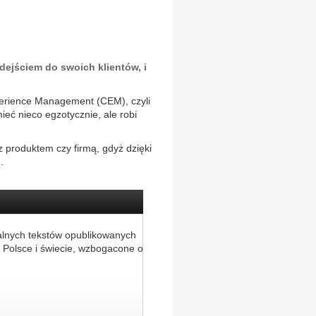
jściem do swoich klientów, i
perience Management (CEM), czyli
eć nieco egzotycznie, ale robi
z produktem czy firmą, gdyż dzięki
.
alnych tekstów opublikowanych
 Polsce i świecie, wzbogacone o