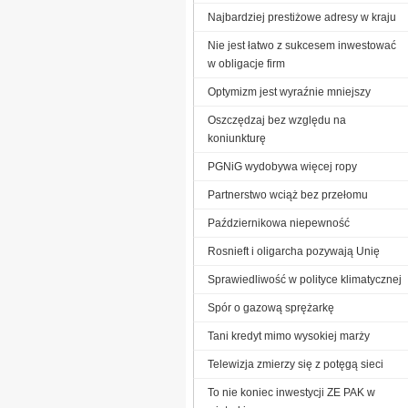
Najbardziej prestiżowe adresy w kraju
Nie jest łatwo z sukcesem inwestować
w obligacje firm
Optymizm jest wyraźnie mniejszy
Oszczędzaj bez względu na
koniunkturę
PGNiG wydobywa więcej ropy
Partnerstwo wciąż bez przełomu
Październikowa niepewność
Rosnieft i oligarcha pozywają Unię
Sprawiedliwość w polityce klimatycznej
Spór o gazową sprężarkę
Tani kredyt mimo wysokiej marży
Telewizja zmierzy się z potęgą sieci
To nie koniec inwestycji ZE PAK w