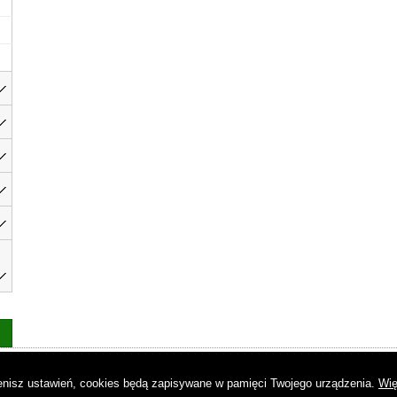
as
|
Regulamin
|
Reklama
|
Napisz do nas
|
Kontakt
|
Pliki cookies
|
Dek
mienisz ustawień, cookies będą zapisywane w pamięci Twojego urządzenia.
Wię
© Copyright by Gremi Media SA