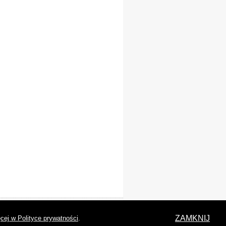
laracja dostępności
ZAMKNIJ
cej w Polityce prywatności
.