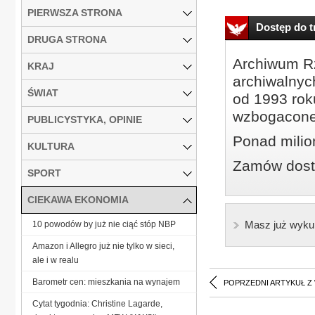
PIERWSZA STRONA
Dostęp do tr
DRUGA STRONA
Archiwum Rz
KRAJ
archiwalnyc
ŚWIAT
od 1993 roku
wzbogacone
PUBLICYSTYKA, OPINIE
Ponad milio
KULTURA
Zamów dostę
SPORT
CIEKAWA EKONOMIA
Masz już wyku
10 powodów by już nie ciąć stóp NBP
Amazon i Allegro już nie tylko w sieci,
ale i w realu
Barometr cen: mieszkania na wynajem
POPRZEDNI ARTYKUŁ Z
Cytat tygodnia: Christine Lagarde,