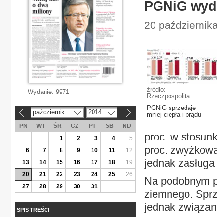
PGNiG wyd
20 październik
źródło:
Wydanie:
9971
Rzeczpospolita
PGNiG sprzedaje
październik
2014
«
»
mniej ciepła i prądu
PN
WT
ŚR
CZ
PT
SB
ND
proc. w stosun
1
2
3
4
5
proc. zwyżkował
6
7
8
9
10
11
12
jednak zasługa
13
14
15
16
17
18
19
20
21
22
23
24
25
26
Na podobnym po
27
28
29
30
31
ziemnego. Sprz
jednak związan
SPIS TREŚCI