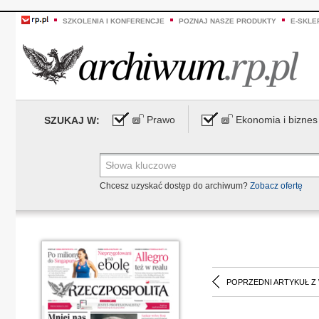
SZKOLENIA I KONFERENCJE
POZNAJ NASZE PRODUKTY
E-SKLE
Prawo
Ekonomia i biznes
SZUKAJ W:
Chcesz uzyskać dostęp do archiwum?
Zobacz ofertę
POPRZEDNI ARTYKUŁ Z