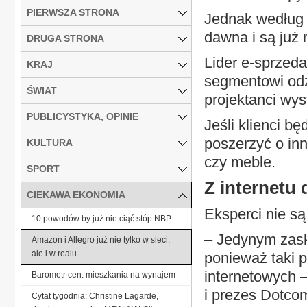
PIERWSZA STRONA
Jednak według 
dawna i są ju
DRUGA STRONA
Lider e-sprze
KRAJ
segmentowi od
ŚWIAT
projektanci wys
PUBLICYSTYKA, OPINIE
Jeśli klienci b
poszerzyć o inn
KULTURA
czy meble.
SPORT
Z internetu 
CIEKAWA EKONOMIA
Eksperci nie są
10 powodów by już nie ciąć stóp NBP
– Jedynym zasko
Amazon i Allegro już nie tylko w sieci,
ale i w realu
ponieważ taki p
internetowych 
Barometr cen: mieszkania na wynajem
i prezes Dotcom
Cytat tygodnia: Christine Lagarde,