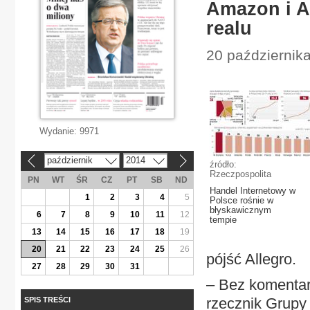
Amazon i Al
realu
20 październik
Wydanie:
9971
październik
2014
«
»
źródło:
Rzeczpospolita
PN
WT
ŚR
CZ
PT
SB
ND
Handel Internetowy w
1
2
3
4
5
Polsce rośnie w
błyskawicznym
6
7
8
9
10
11
12
tempie
13
14
15
16
17
18
19
20
21
22
23
24
25
26
pójść Allegro.
27
28
29
30
31
– Bez komentar
rzecznik Grupy 
SPIS TREŚCI