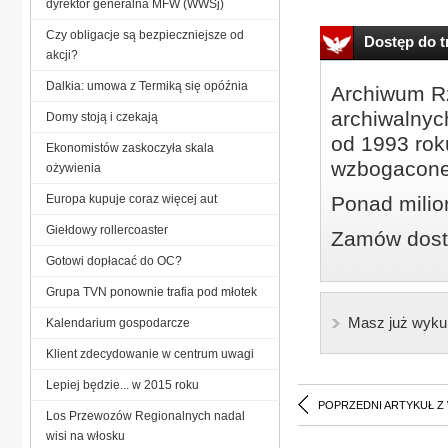
dyrektor generalna MFW (WWSj)
Czy obligacje są bezpieczniejsze od
Dostęp do tr
akcji?
Dalkia: umowa z Termiką się opóźnia
Archiwum Rz
archiwalnyc
Domy stoją i czekają
od 1993 roku
Ekonomistów zaskoczyła skala
wzbogacone
ożywienia
Europa kupuje coraz więcej aut
Ponad milio
Giełdowy rollercoaster
Zamów dostę
Gotowi dopłacać do OC?
Grupa TVN ponownie trafia pod młotek
Masz już wyku
Kalendarium gospodarcze
Klient zdecydowanie w centrum uwagi
Lepiej będzie... w 2015 roku
POPRZEDNI ARTYKUŁ Z
Los Przewozów Regionalnych nadal
wisi na włosku