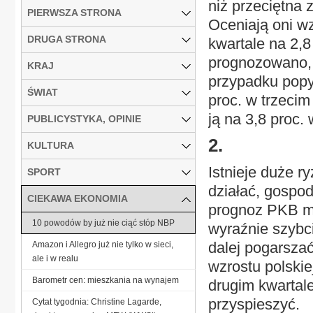
niż przeciętna
PIERWSZA STRONA
Oceniają oni w
DRUGA STRONA
kwartale na 2,8
prognozowano, 
KRAJ
przypadku popy
ŚWIAT
proc. w trzecim
ją na 3,8 proc.
PUBLICYSTYKA, OPINIE
2.
KULTURA
Istnieje duże r
SPORT
działać, gospo
CIEKAWA EKONOMIA
prognoz PKB ma
10 powodów by już nie ciąć stóp NBP
wyraźnie szybci
dalej pogarszać
Amazon i Allegro już nie tylko w sieci,
ale i w realu
wzrostu polskie
Barometr cen: mieszkania na wynajem
drugim kwartale
przyspieszyć.
Cytat tygodnia: Christine Lagarde,