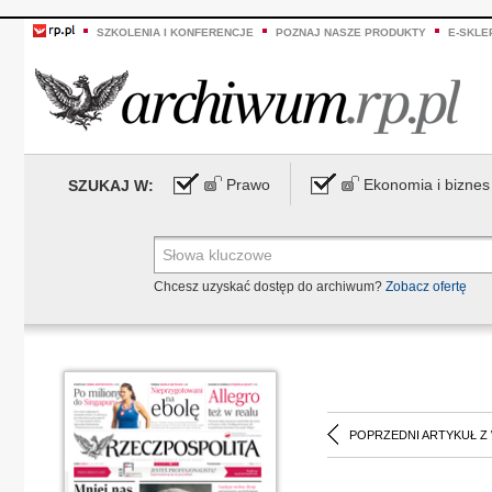
SZKOLENIA I KONFERENCJE
POZNAJ NASZE PRODUKTY
E-SKLE
Prawo
Ekonomia i biznes
SZUKAJ W:
Chcesz uzyskać dostęp do archiwum?
Zobacz ofertę
POPRZEDNI ARTYKUŁ Z