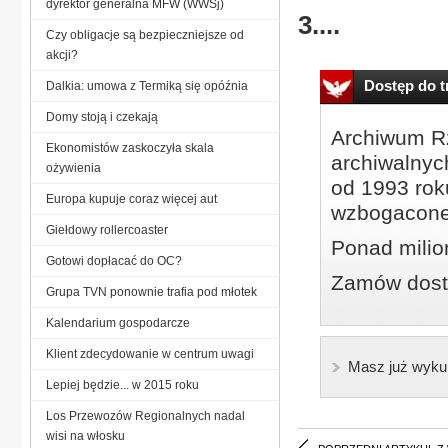
dyrektor generalna MFW (WWSj)
3....
Czy obligacje są bezpieczniejsze od
akcji?
Dostęp do tr
Dalkia: umowa z Termiką się opóźnia
Domy stoją i czekają
Archiwum Rz
Ekonomistów zaskoczyła skala
archiwalnyc
ożywienia
od 1993 roku
Europa kupuje coraz więcej aut
wzbogacone
Giełdowy rollercoaster
Ponad milio
Gotowi dopłacać do OC?
Zamów dostę
Grupa TVN ponownie trafia pod młotek
Kalendarium gospodarcze
Klient zdecydowanie w centrum uwagi
Masz już wyku
Lepiej będzie... w 2015 roku
Los Przewozów Regionalnych nadal
wisi na włosku