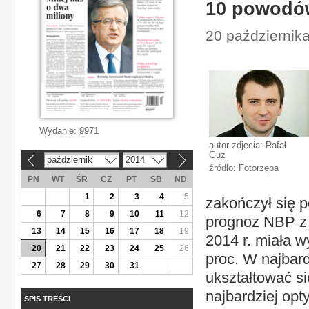
10 powodów
20 październik
Wydanie:
9971
autor zdjęcia: Rafał
Guz
październik
2014
«
»
źródło: Fotorzepa
PN
WT
ŚR
CZ
PT
SB
ND
1
2
3
4
5
zakończył się 
6
7
8
9
10
11
12
prognoz NBP z 
13
14
15
16
17
18
19
2014 r. miała w
20
21
22
23
24
25
26
proc. W najbar
27
28
29
30
31
ukształtować si
najbardziej opt
SPIS TREŚCI