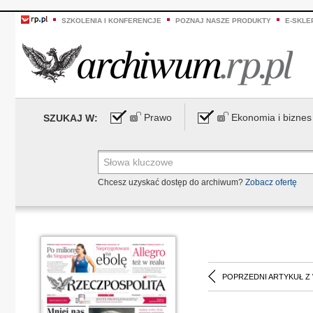
SZKOLENIA I KONFERENCJE
POZNAJ NASZE PRODUKTY
E-SKLE
Prawo
Ekonomia i biznes
SZUKAJ W:
Chcesz uzyskać dostęp do archiwum?
Zobacz ofertę
POPRZEDNI ARTYKUŁ Z