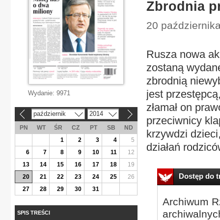
Zbrodnia p
20 października
Rusza nowa akcj
zostaną wydane
zbrodnią niewyb
jest przestępcą
Wydanie:
9971
złamał on prawo
październik
2014
«
»
przeciwnicy kla
PN
WT
ŚR
CZ
PT
SB
ND
krzywdzi dziec
1
2
3
4
5
działań rodzicó
6
7
8
9
10
11
12
13
14
15
16
17
18
19
Dostęp do tr
20
21
22
23
24
25
26
27
28
29
30
31
Archiwum Rz
archiwalnyc
SPIS TREŚCI