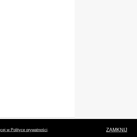
laracja dostępności
ZAMKNIJ
cej w Polityce prywatności
.