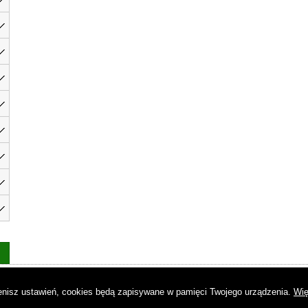
as
|
Regulamin
|
Reklama
|
Napisz do nas
|
Kontakt
|
Pliki cookies
|
Dek
mienisz ustawień, cookies będą zapisywane w pamięci Twojego urządzenia.
Wię
© Copyright by Gremi Media SA