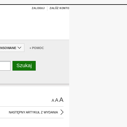
ZALOGUJ
ZAŁÓŻ KONTO
ANSOWANE
+ POMOC
A
A
A
NASTĘPNY ARTYKUŁ Z WYDANIA