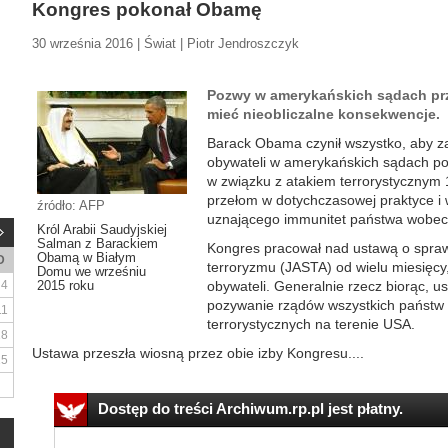
Kongres pokonał Obamę
30 września 2016 | Świat | Piotr Jendroszczyk
Pozwy w amerykańskich sądach prz
mieć nieobliczalne konsekwencje.
Barack Obama czynił wszystko, aby z
obywateli w amerykańskich sądach po
w związku z atakiem terrorystycznym 
przełom w dotychczasowej praktyce 
źródło: AFP
uznającego immunitet państwa wobec
Król Arabii Saudyjskiej
Salman z Barackiem
Kongres pracował nad ustawą o spra
Obamą w Białym
D
terroryzmu (JASTA) od wielu miesięcy
Domu we wrześniu
4
2015 roku
obywateli. Generalnie rzecz biorąc, 
pozywanie rządów wszystkich państw 
11
terrorystycznych na terenie USA.
18
Ustawa przeszła wiosną przez obie izby Kongresu....
25
Dostęp do treści Archiwum.rp.pl jest płatny.