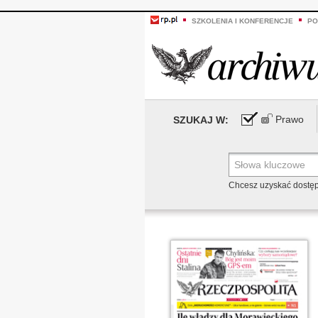
SZKOLENIA I KONFERENCJE
PO
Prawo
SZUKAJ W:
Chcesz uzyskać dostę