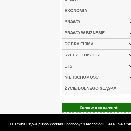
EKONOMIA
PRAWO
PRAWO W BIZNESIE
DOBRA FIRMA
RZECZ O HISTORII
LTS
NIERUCHOMOŚCI
ŻYCIE DOLNEGO ŚLĄSKA
Zamów abonament
Gremi Media:
O n
Ta strona używa plików cookies i podobnych technologii. Jeżeli nie z