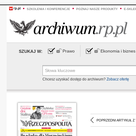
SZKOLENIA I KONFERENCJE
POZNAJ NASZE PRODUKTY
E-SKLE
Prawo
Ekonomia i biznes
SZUKAJ W:
Chcesz uzyskać dostęp do archiwum?
Zobacz ofertę
POPRZEDNI ARTYKUŁ Z