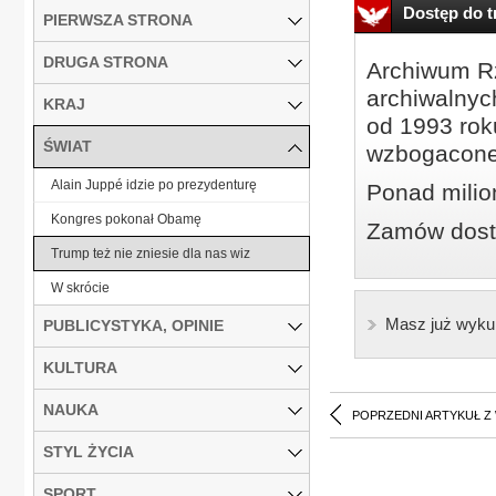
Dostęp do tr
PIERWSZA STRONA
DRUGA STRONA
Archiwum Rz
archiwalnyc
KRAJ
od 1993 roku
ŚWIAT
wzbogacone
Alain Juppé idzie po prezydenturę
Ponad milio
Kongres pokonał Obamę
Zamów dostę
Trump też nie zniesie dla nas wiz
W skrócie
Masz już wyku
PUBLICYSTYKA, OPINIE
KULTURA
NAUKA
POPRZEDNI ARTYKUŁ Z
STYL ŻYCIA
SPORT