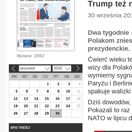
Trump też n
30 września 201
Dwa tygodnie –
Polakom znies
prezydenckie. 
Wydanie:
10562
Ćwierć wieku t
wizy dla Polakó
wrzesień
2016
«
»
wymierny sygn
PN
WT
ŚR
CZ
PT
SB
ND
Paryżu i Berlin
1
2
3
4
spakuje walizki
5
6
7
8
9
10
11
12
13
14
15
16
17
18
Dziś dowodów, 
19
20
21
22
23
24
25
Pokazali to ra
26
27
28
29
30
NATO w lipcu d
SPIS TREŚCI