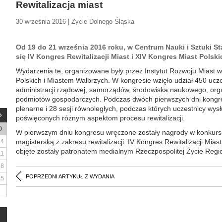
Rewitalizacja miast
30 września 2016 | Życie Dolnego Śląska
Od 19 do 21 września 2016 roku, w Centrum Nauki i Sztuki S
się IV Kongres Rewitalizacji Miast i XIV Kongres Miast Polski
Wydarzenia te, organizowane były przez Instytut Rozwoju Miast 
Polskich i Miastem Wałbrzych. W kongresie wzięło udział 450 uczes
administracji rządowej, samorządów, środowiska naukowego, orga
podmiotów gospodarczych. Podczas dwóch pierwszych dni kongres
plenarne i 28 sesji równoległych, podczas których uczestnicy wysł
poświęconych różnym aspektom procesu rewitalizacji.
D
W pierwszym dniu kongresu wręczone zostały nagrody w konkursie
4
magisterską z zakresu rewitalizacji. IV Kongres Rewitalizacji Mias
objęte zostały patronatem medialnym Rzeczpospolitej Życie Re
11
18
POPRZEDNI ARTYKUŁ Z WYDANIA
25