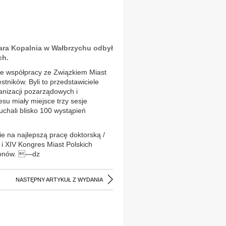
tara Kopalnia w Wałbrzychu odbył
ch.
we współpracy ze Związkiem Miast
tników. Byli to przedstawiciele
nizacji pozarządowych i
u miały miejsce trzy sesje
uchali blisko 100 wystąpień
 na najlepszą pracę doktorską /
t i XIV Kongres Miast Polskich
gionów. —dz
NASTĘPNY ARTYKUŁ Z WYDANIA