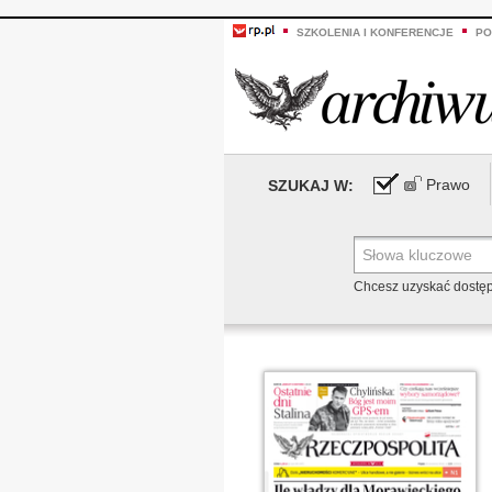
SZKOLENIA I KONFERENCJE
PO
Prawo
SZUKAJ W:
Chcesz uzyskać dostę