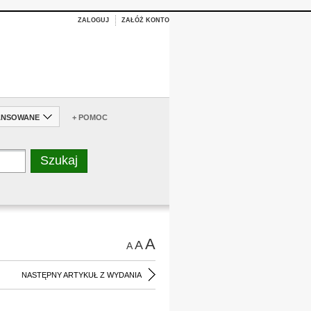
ZALOGUJ
ZAŁÓŻ KONTO
ANSOWANE
+ POMOC
A
A
A
NASTĘPNY ARTYKUŁ Z WYDANIA