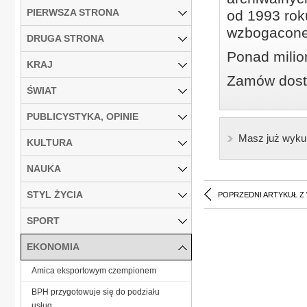
PIERWSZA STRONA
od 1993 roku
wzbogacone
DRUGA STRONA
Ponad milio
KRAJ
Zamów dostę
ŚWIAT
PUBLICYSTYKA, OPINIE
Masz już wyku
KULTURA
NAUKA
STYL ŻYCIA
POPRZEDNI ARTYKUŁ Z
SPORT
EKONOMIA
Amica eksportowym czempionem
BPH przygotowuje się do podziału
usług