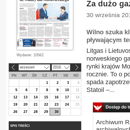
Za dużo ga
30 września 20
Wilno szuka k
pływającym te
Litgas i Lietuv
Wydanie:
10562
norweskiego ga
rynki krajów Mo
wrzesień
2016
«
»
rocznie. To o p
PN
WT
ŚR
CZ
PT
SB
ND
spada zapotrze
1
2
3
4
Statoil –...
5
6
7
8
9
10
11
12
13
14
15
16
17
18
19
20
21
22
23
24
25
Dostęp do tr
26
27
28
29
30
Archiwum Rz
SPIS TREŚCI
archiwalnyc