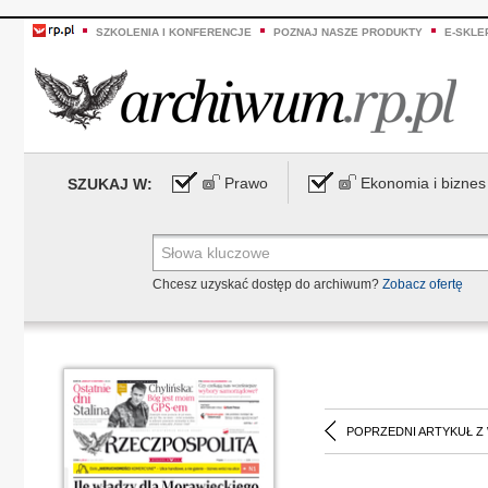
SZKOLENIA I KONFERENCJE
POZNAJ NASZE PRODUKTY
E-SKLE
Prawo
Ekonomia i biznes
SZUKAJ W:
Chcesz uzyskać dostęp do archiwum?
Zobacz ofertę
POPRZEDNI ARTYKUŁ Z