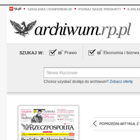
SZKOLENIA I KONFERENCJE
POZNAJ NASZE PRODUKTY
E-SKLE
Prawo
Ekonomia i biznes
SZUKAJ W:
Chcesz uzyskać dostęp do archiwum?
Zobacz ofertę
POPRZEDNI ARTYKUŁ Z