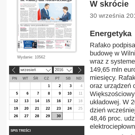
W skrócie
30 września 20
Energetyka
Rafako podpisa
budowę w Wilni
Wydanie:
10562
wraz z systeme
149,65 mln euro
wrzesień
2016
«
»
miesięcy. Rafa
PN
WT
ŚR
CZ
PT
SB
ND
oraz urządzeń 
1
2
3
4
Większościowym
5
6
7
8
9
10
11
układowej. W 20
12
13
14
15
16
17
18
19
20
21
22
23
24
25
dzień wcześnie
26
27
28
29
30
48,46 proc. ud
elektrociepłow
SPIS TREŚCI