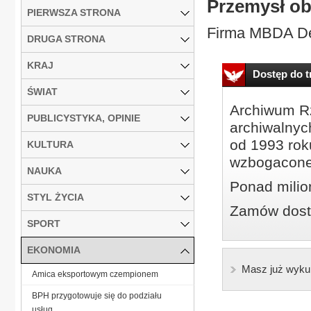
Przemysł o
PIERWSZA STRONA
Firma MBDA De
DRUGA STRONA
KRAJ
Dostęp do tr
ŚWIAT
Archiwum Rz
PUBLICYSTYKA, OPINIE
archiwalnyc
od 1993 roku
KULTURA
wzbogacone
NAUKA
Ponad milio
STYL ŻYCIA
Zamów dostę
SPORT
EKONOMIA
Masz już wyku
Amica eksportowym czempionem
BPH przygotowuje się do podziału
usług