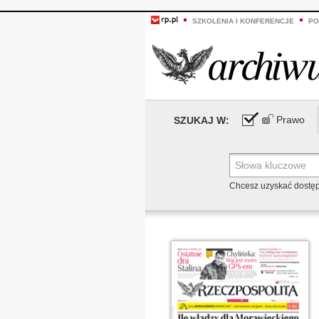
SZKOLENIA I KONFERENCJE
PO
Prawo
SZUKAJ W:
Chcesz uzyskać dostę