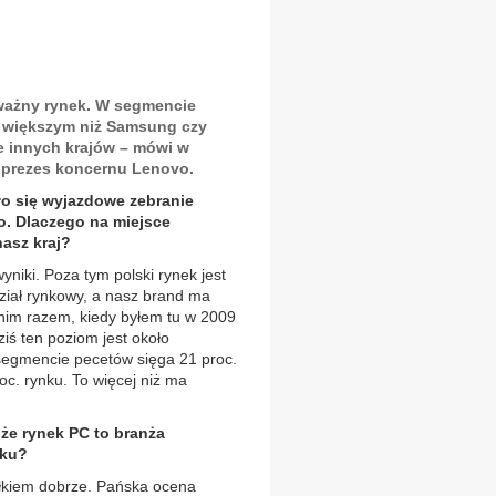
 ważny rynek. W segmencie
 większym niż Samsung czy
le innych krajów – mówi w
 prezes koncernu Lenovo.
ło się wyjazdowe zebranie
. Dlaczego na miejsce
nasz kraj?
iki. Poza tym polski rynek jest
dział rynkowy, a nasz brand ma
dnim razem, kiedy byłem tu w 2009
iś ten poziom jest około
 segmencie pecetów sięga 21 proc.
c. rynku. To więcej niż ma
 że rynek PC to branża
nku?
łkiem dobrze. Pańska ocena