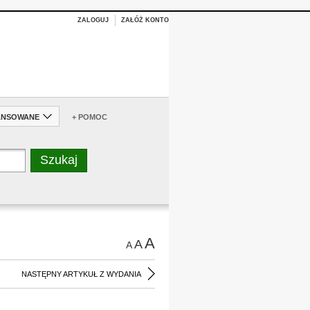
ZALOGUJ
ZAŁÓŻ KONTO
ANSOWANE
+ POMOC
A
A
A
NASTĘPNY ARTYKUŁ Z WYDANIA