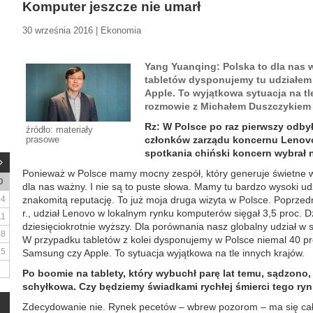
Komputer jeszcze nie umarł
30 września 2016 | Ekonomia
Yang Yuanqing: Polska to dla nas
tabletów dysponujemy tu udziałem
Apple. To wyjątkowa sytuacja na t
rozmowie z Michałem Duszczykiem
Rz: W Polsce po raz pierwszy odby
źródło: materiały
prasowe
członków zarządu koncernu Lenovo
spotkania chiński koncern wybrał 
Ponieważ w Polsce mamy mocny zespół, który generuje świetne wyn
D
dla nas ważny. I nie są to puste słowa. Mamy tu bardzo wysoki u
4
znakomitą reputację. To już moja druga wizyta w Polsce. Poprze
r., udział Lenovo w lokalnym rynku komputerów sięgał 3,5 proc. Dz
11
dziesięciokrotnie wyższy. Dla porównania nasz globalny udział w
18
W przypadku tabletów z kolei dysponujemy w Polsce niemal 40 pro
25
Samsung czy Apple. To sytuacja wyjątkowa na tle innych krajów.
Po boomie na tablety, który wybuchł parę lat temu, sądzono,
schyłkowa. Czy będziemy świadkami rychłej śmierci tego ry
Zdecydowanie nie. Rynek pecetów – wbrew pozorom – ma się ca