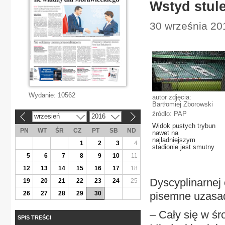
Wstyd stul
30 września 201
Wydanie:
10562
autor zdjęcia:
Bartłomiej Zborowski
źródło: PAP
wrzesień
2016
«
»
Widok pustych trybun
PN
WT
ŚR
CZ
PT
SB
ND
nawet na
najładniejszym
1
2
3
4
stadionie jest smutny
5
6
7
8
9
10
11
12
13
14
15
16
17
18
Dyscyplinarnej
19
20
21
22
23
24
25
26
27
28
29
30
pisemne uzasad
– Cały się w śr
SPIS TREŚCI