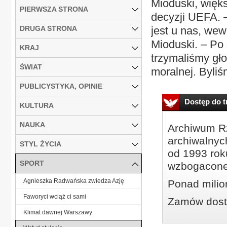
Mioduski, więks
PIERWSZA STRONA
decyzji UEFA. 
DRUGA STRONA
jest u nas, wew
Mioduski. – Po 
KRAJ
trzymaliśmy gło
ŚWIAT
moralnej. Byliś
PUBLICYSTYKA, OPINIE
Dostęp do tr
KULTURA
NAUKA
Archiwum Rz
archiwalnyc
STYL ŻYCIA
od 1993 roku
SPORT
wzbogacone
Agnieszka Radwańska zwiedza Azję
Ponad milio
Faworyci wciąż ci sami
Zamów dostę
Klimat dawnej Warszawy