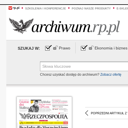
SZKOLENIA I KONFERENCJE
POZNAJ NASZE PRODUKTY
E-SKLE
Prawo
Ekonomia i biznes
SZUKAJ W:
Chcesz uzyskać dostęp do archiwum?
Zobacz ofertę
POPRZEDNI ARTYKUŁ Z