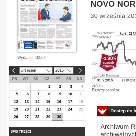
NOVO NORDI
30 września 20
Wydanie:
10562
wrzesień
2016
«
»
PN
WT
ŚR
CZ
PT
SB
ND
źródło:
1
2
3
4
Rzeczpospolita
5
6
7
8
9
10
11
12
13
14
15
16
17
18
19
20
21
22
23
24
25
Dostęp do tr
26
27
28
29
30
Archiwum Rz
SPIS TREŚCI
archiwalnyc