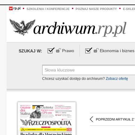
SZKOLENIA I KONFERENCJE
POZNAJ NASZE PRODUKTY
E-SKLE
Prawo
Ekonomia i biznes
SZUKAJ W:
Chcesz uzyskać dostęp do archiwum?
Zobacz ofertę
POPRZEDNI ARTYKUŁ Z