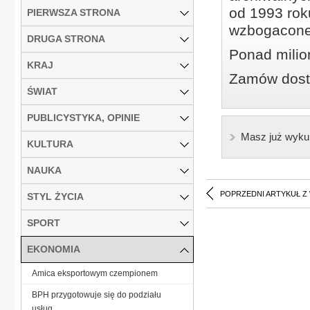
od 1993 roku
PIERWSZA STRONA
wzbogacone
DRUGA STRONA
Ponad milio
KRAJ
Zamów dostę
ŚWIAT
PUBLICYSTYKA, OPINIE
Masz już wyku
KULTURA
NAUKA
POPRZEDNI ARTYKUŁ Z
STYL ŻYCIA
SPORT
EKONOMIA
Amica eksportowym czempionem
BPH przygotowuje się do podziału
usług