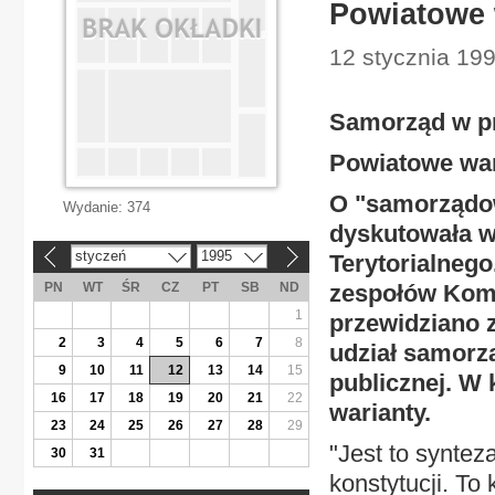
Powiatowe 
12 stycznia 199
Samorząd w pr
Powiatowe war
O "samorządow
Wydanie:
374
dyskutowała 
styczeń
1995
Terytorialnego
«
»
PN
WT
ŚR
CZ
PT
SB
ND
zespołów Komi
1
przewidziano 
2
3
4
5
6
7
8
udział samorz
9
10
11
12
13
14
15
publicznej. W
16
17
18
19
20
21
22
warianty.
23
24
25
26
27
28
29
"Jest to synte
30
31
konstytucji. To