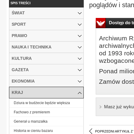
SPIS TREŚCI
poglądów i sta
ŚWIAT
Dostęp do tr
SPORT
PRAWO
Archiwum Rz
archiwalnyc
NAUKA I TECHNIKA
od 1993 roku
KULTURA
wzbogacone
GAZETA
Ponad milio
Zamów dostę
EKONOMIA
KRAJ
Dziura w budżecie będzie większa
Masz już wyku
Fachowo z premierem
Generał u marszałka
Historia w cieniu bazaru
POPRZEDNI ARTYKUŁ Z