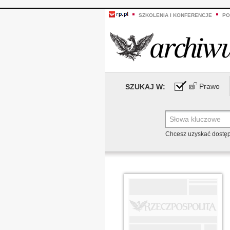
SZKOLENIA I KONFERENCJE
PO
Prawo
SZUKAJ W:
Chcesz uzyskać dostę