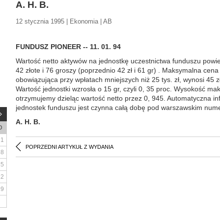
A. H. B.
12 stycznia 1995 | Ekonomia | AB
FUNDUSZ PIONEER -- 11. 01. 94
Wartość netto aktywów na jednostkę uczestnictwa funduszu powi
42 złote i 76 groszy (poprzednio 42 zł i 61 gr) . Maksymalna cena
obowiązująca przy wpłatach mniejszych niż 25 tys. zł, wynosi 45 zł 
Wartość jednostki wzrosła o 15 gr, czyli 0, 35 proc. Wysokość ma
otrzymujemy dzieląc wartość netto przez 0, 945. Automatyczna i
jednostek funduszu jest czynna całą dobę pod warszawskim num
A. H. B.
D
1
POPRZEDNI ARTYKUŁ Z WYDANIA
8
15
22
29