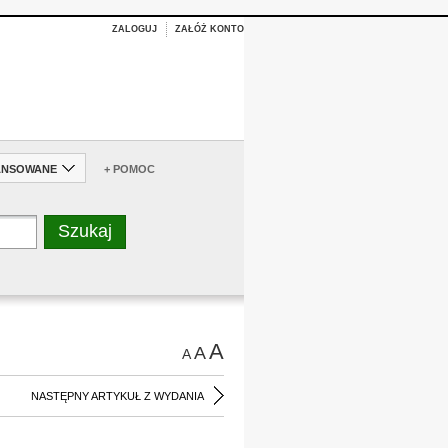
ZALOGUJ
ZAŁÓŻ KONTO
ANSOWANE
+ POMOC
A
A
A
NASTĘPNY ARTYKUŁ Z WYDANIA